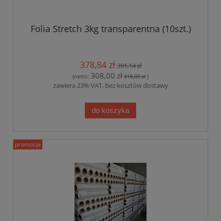
Folia Stretch 3kg transparentna (10szt.)
378,84 zł
391,14 zł
308,00 zł
(netto:
318,00 zł
)
zawiera 23% VAT, bez kosztów dostawy
do koszyka
promocja