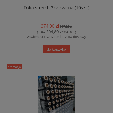
Folia stretch 3kg czarna (10szt.)
374,90 zł
387,20 zł
304,80 zł
(netto:
314,80 zł
)
zawiera 23% VAT, bez kosztów dostawy
do koszyka
promocja