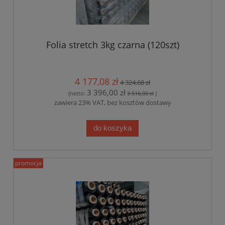
Folia stretch 3kg czarna (120szt)
4 177,08 zł
4 324,68 zł
3 396,00 zł
(netto:
3 516,00 zł
)
zawiera 23% VAT, bez kosztów dostawy
do koszyka
promocja