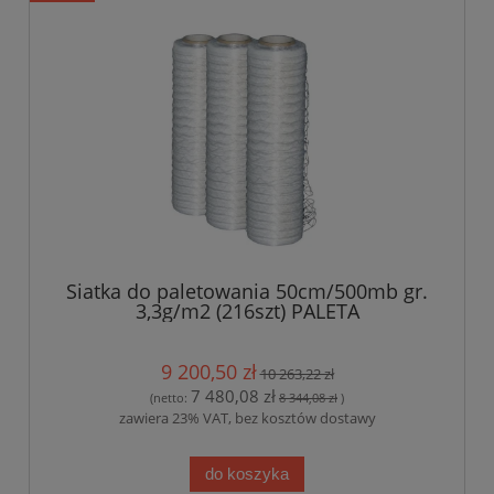
Siatka do paletowania 50cm/500mb gr.
3,3g/m2 (216szt) PALETA
9 200,50 zł
10 263,22 zł
7 480,08 zł
(netto:
8 344,08 zł
)
zawiera 23% VAT, bez kosztów dostawy
do koszyka