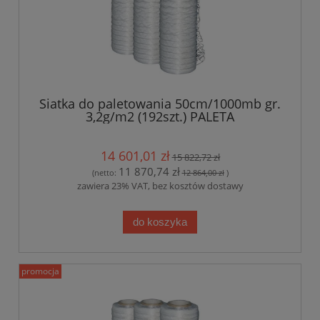
Siatka do paletowania 50cm/1000mb gr.
3,2g/m2 (192szt.) PALETA
14 601,01 zł
15 822,72 zł
11 870,74 zł
(netto:
12 864,00 zł
)
zawiera 23% VAT, bez kosztów dostawy
do koszyka
promocja