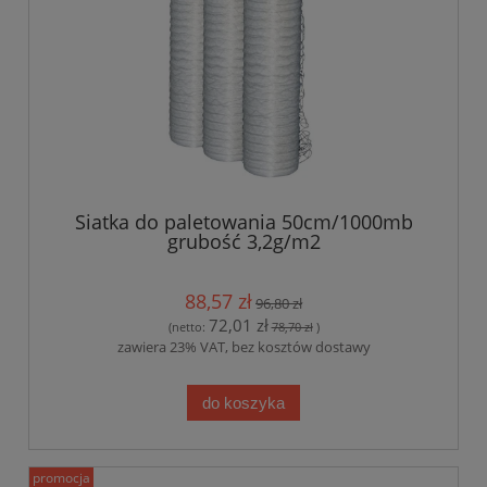
Siatka do paletowania 50cm/1000mb
grubość 3,2g/m2
88,57 zł
96,80 zł
72,01 zł
(netto:
78,70 zł
)
zawiera 23% VAT, bez kosztów dostawy
do koszyka
promocja