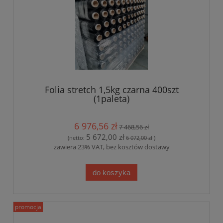
Folia stretch 1,5kg czarna 400szt
(1paleta)
6 976,56 zł
7 468,56 zł
5 672,00 zł
(netto:
6 072,00 zł
)
zawiera 23% VAT, bez kosztów dostawy
do koszyka
promocja