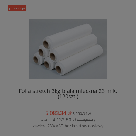
promocja
Folia stretch 3kg biała mleczna 23 mik.
(120szt.)
5 083,34 zł
5 230,94 zł
4 132,80 zł
(netto:
4 252,80 zł
)
zawiera 23% VAT, bez kosztów dostawy