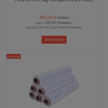
366,54 zł
378,84 zł
298,00 zł
(netto:
308,00 zł
)
zawiera 23% VAT, bez kosztów dostawy
do koszyka
promocja