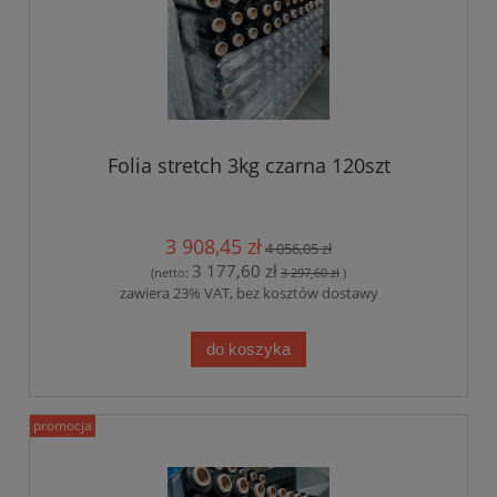
Folia stretch 3kg czarna 120szt
3 908,45 zł
4 056,05 zł
3 177,60 zł
(netto:
3 297,60 zł
)
zawiera 23% VAT, bez kosztów dostawy
do koszyka
promocja