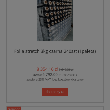
Folia stretch 3kg czarna 240szt (1paleta)
8 354,16 zł
8 649,36 zł
6 792,00 zł
(netto:
7 032,00 zł
)
zawiera 23% VAT, bez kosztów dostawy
do koszyka
promocja