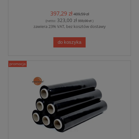
397,29 zł
409,59 zł
323,00 zł
(netto:
333,00 zł
)
zawiera 23% VAT, bez kosztów dostawy
do koszyka
promocja