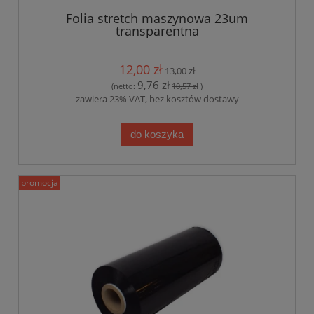
Folia stretch maszynowa 23um
transparentna
12,00 zł
13,00 zł
9,76 zł
(netto:
10,57 zł
)
zawiera 23% VAT, bez kosztów dostawy
do koszyka
promocja