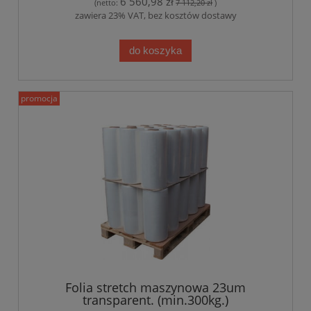
6 560,98 zł
(netto:
7 112,20 zł
)
zawiera 23% VAT, bez kosztów dostawy
do koszyka
promocja
Folia stretch maszynowa 23um
transparent. (min.300kg.)