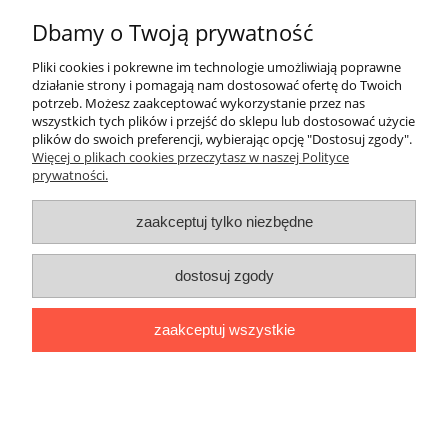
Dbamy o Twoją prywatność
do koszyka
Pliki cookies i pokrewne im technologie umożliwiają poprawne
działanie strony i pomagają nam dostosować ofertę do Twoich
potrzeb. Możesz zaakceptować wykorzystanie przez nas
promocja
wszystkich tych plików i przejść do sklepu lub dostosować użycie
plików do swoich preferencji, wybierając opcję "Dostosuj zgody".
Więcej o plikach cookies przeczytasz w naszej Polityce
prywatności.
zaakceptuj tylko niezbędne
dostosuj zgody
zaakceptuj wszystkie
Siatka do paletowania 50cm/500mb
grubość 3,3g/m2 (6szt.)