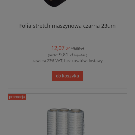
Folia stretch maszynowa czarna 23um
12,07 zł
13,00 zł
9,81 zł
(netto:
10,57 zł
)
zawiera 23% VAT, bez kosztów dostawy
do koszyka
promocja