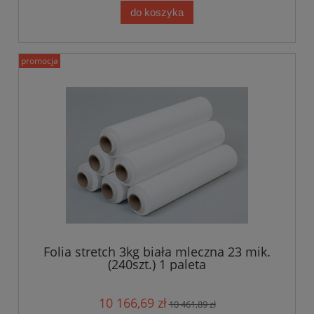
do koszyka
promocja
Folia stretch 3kg biała mleczna 23 mik.
(240szt.) 1 paleta
10 166,69 zł
10 461,89 zł