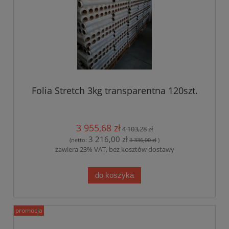
Folia Stretch 3kg transparentna 120szt.
3 955,68 zł
4 103,28 zł
3 216,00 zł
(netto:
3 336,00 zł
)
zawiera 23% VAT, bez kosztów dostawy
do koszyka
promocja