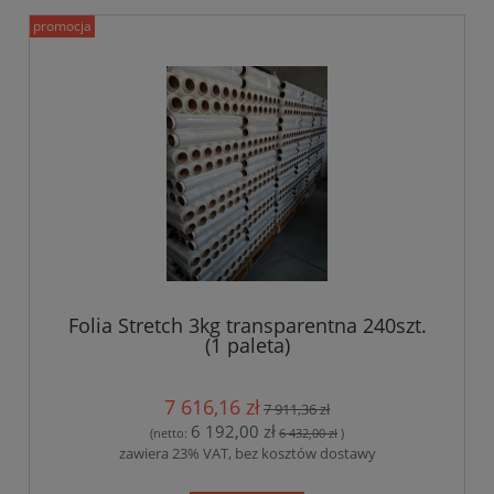
promocja
Folia Stretch 3kg transparentna 240szt.
(1 paleta)
7 616,16 zł
7 911,36 zł
6 192,00 zł
(netto:
6 432,00 zł
)
zawiera 23% VAT, bez kosztów dostawy