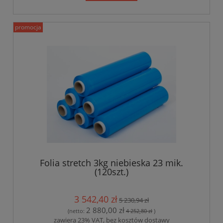
promocja
Folia stretch 3kg niebieska 23 mik.
(120szt.)
3 542,40 zł
5 230,94 zł
2 880,00 zł
(netto:
4 252,80 zł
)
zawiera 23% VAT, bez kosztów dostawy