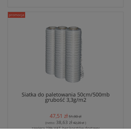
promocja
Siatka do paletowania 50cm/500mb
grubość 3,3g/m2
47,51 zł
51,90 zł
38,63 zł
(netto:
42,20 zł
)
zawiera 23% VAT, bez kosztów dostawy