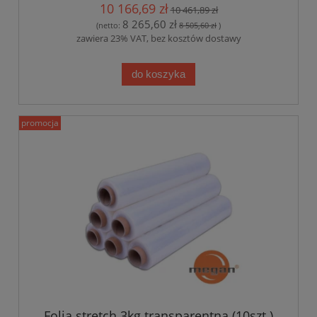
10 166,69 zł
10 461,89 zł
8 265,60 zł
(netto:
8 505,60 zł
)
zawiera 23% VAT, bez kosztów dostawy
do koszyka
promocja
Folia stretch 3kg transparentna (10szt.)