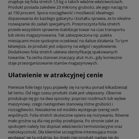
znajduje się folia stretch 1,5 kg o takich właśnie właściwościach.
Produkt posiada zaledwie 23 mikrony grubości, ale jego naciąg to
aż 150 procent. Spora rozciągliwość i możliwość idealnego
dopasowania do każdego gabarytu i kształtu sprawia, że to idealne
rozwiązanie do zadań specjalnych. Przezroczysta folia stretch
przede wszystkim sprawnie stabilizuje towar na czas transportu
lub okres magazynowania. Tak zabezpieczona np. paleta
miesiącami może spokojnie oczekiwać na dalsze działania. To tym
łatwiejsze, że produkt jest odporny na wilgoć i wypłowienie.
Dodatkowo folia stretch ułatwia identyfikację spakowanych
towarów. Ta cecha stanowi znaczący atut m.in., gdy konieczne
staje przeorganizowanie stanów magazynowych.
Ułatwienie w atrakcyjnej cenie
Pierwsze folie tego typu pojawiły się na rynku ponad kilkadziesiąt
lat temu. Od tego czasu produkt stale jest ulepszany. Obecnie
produkuje się go na dwa sposoby: poprzez rozdmuch lub wylew
maszynowy, czego następstwo stanowią różne grubości i
rozciągliwości. Niezależnie od modelu występuje szereg cech
wspólnych. Folia stretch skutecznie opiera się rozrywaniu. Równie
mało groźne są dla niej próby przebijania. Po stronie zalet ze
spokojem należy też dopisać właściwości termoizolacyjne oraz
nietoksyczność. Dla klientów szczególnie interesująca może
wydawać się ta ostatnia, bo dzięki niej produkt nadaje się do