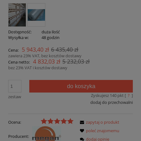
Dostępność:
duża ilość
Wysyłka w:
48 godzin
5 943,40 zł
6 435,40 zł
Cena:
zawiera 23% VAT, bez kosztów dostawy
4 832,03 zł
5 232,03 zł
Cena netto:
bez 23% VAT i kosztów dostawy
do koszyka
Zyskujesz
140
pkt [
?
]
zestaw
dodaj do przechowalni
Ocena:
zapytaj o produkt
poleć znajomemu
Producent:
dodaj opinię