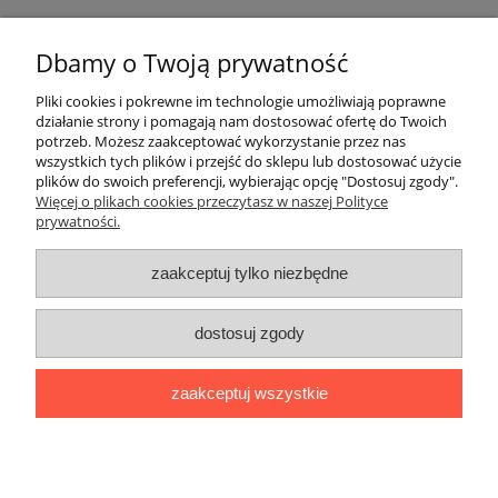
Pomoc
Dbamy o Twoją prywatność
Pliki cookies i pokrewne im technologie umożliwiają poprawne
Dostawa
działanie strony i pomagają nam dostosować ofertę do Twoich
potrzeb. Możesz zaakceptować wykorzystanie przez nas
wszystkich tych plików i przejść do sklepu lub dostosować użycie
Moje konto
plików do swoich preferencji, wybierając opcję "Dostosuj zgody".
Więcej o plikach cookies przeczytasz w naszej Polityce
prywatności.
Gwarancja i zwroty
zaakceptuj tylko niezbędne
O firmie
Polecamy
dostosuj zgody
Sklep internetowy
www.folie-stretch24.pl
oferuje
folie stretch
,
zaakceptuj wszystkie
folie stretch jumbo
,
taśmę pakową
,
siatkę do palet
,
taśmy
PP
,
taśmy poliestrowe PES
, WG,
oraz opakowania foliowe.
Zapraszamy
pokaż pełną wersję strony