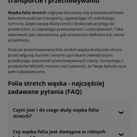
transporcie i przechowywaniu
Wąska folia stretch
odgrywa kluczową rolę w bezpieczeństwie
ładunków podczas transportu, zapewniając ich stabilizację i
ochronę. Dzięki swojej elastyczności doskonale przylega do
powierzchni, co zapobiega przesunięciom i uszkodzeniom. Taka
właściwość jest nieoceniona, gdy przewozisz delikatne lub cenne
przedmioty.
Podczas przechowywania folia stretch wąska skutecznie chroni
przed wilgocią, kurzem i innymi czynnikami zewnętrznymi,
przedłużając żywotność przechowywanych rzeczy. Korzystając z
produktów MEGAN, możesz mieć pewność, że Twoje ładunki są w
pełni zabezpieczone.
Folia stretch wąska - najczęściej
zadawane pytania (FAQ)
Czym jest i do czego służy wąska folia
stretch?
Wąska folia stretch to elastyczny materiał opakowaniowy
Czy wąska folia jest dostępna w różnych
wykonany z polietylenu, charakteryzujący się dużą