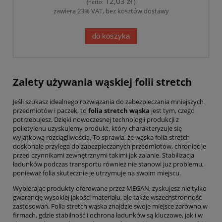
12,03 zł
(netto:
)
zawiera 23% VAT, bez kosztów dostawy
do koszyka
Zalety używania wąskiej folii stretch
Jeśli szukasz idealnego rozwiązania do zabezpieczania mniejszych
przedmiotów i paczek, to
folia stretch wąska
jest tym, czego
potrzebujesz. Dzięki nowoczesnej technologii produkcji z
polietylenu uzyskujemy produkt, który charakteryzuje się
wyjątkową rozciągliwością. To sprawia, że wąska folia stretch
doskonale przylega do zabezpieczanych przedmiotów, chroniąc je
przed czynnikami zewnętrznymi takimi jak zalanie. Stabilizacja
ładunków podczas transportu również nie stanowi już problemu,
ponieważ folia skutecznie je utrzymuje na swoim miejscu.
Wybierając produkty oferowane przez MEGAN, zyskujesz nie tylko
gwarancję wysokiej jakości materiału, ale także wszechstronność
zastosowań. Folia stretch wąska znajdzie swoje miejsce zarówno w
firmach, gdzie stabilność i ochrona ładunków są kluczowe, jak i w