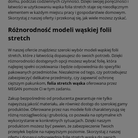
domu, podczas codziennych czynności. Dzięki swojej poręczności i
łatwości w użytkowaniu wąska folia stretch staje się nieodłącznym
elementem w każdym miejscu pracy i gospodarstwie domowym.
Skorzystaj z naszej oferty i przekonaj się, jak wiele możesz zyskać.
Różnorodność modeli wąskiej folii
stretch
W naszej ofercie znajdziesz szeroki wybór modeli wąskiej folii
stretch, które z łatwością dopasujesz do swoich potrzeb. Dzięki
różnorodności dostępnych opcji możesz wybrać folię, która
najlepiej spełni oczekiwania i będzie odpowiednia do specyfiki
pakowanych przedmiotów. Niezależnie od tego, czy potrzebujesz
zabezpieczyć delikatne przedmioty, czy zapewnić ochronę
cięższym pakunkom,
folia stretch wąska
oferowana przez
MEGAN pomoże Ci w tym zadaniu.
Zakup bezpośrednio od producenta gwarantuje nie tylko
najwyższą jakość materiału, ale również dostęp do szerokiej gamy
produktów. Oferowane przez nas modele folii charakteryzują się
różną rozciągliwością i grubością, co pozwala na optymalne ich
wykorzystanie w konkretnych sytuacjach. Dzięki naszym
produktom możesz być pewien, że zabezpieczenie Twoich
przesyłek będzie na najwyższym poziomie. Skorzystaj z naszej
oferty i dopasuj odpowiednią folię stretch wąską do swoich