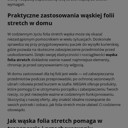
wymagań.
Praktyczne zastosowania wąskiej folii
stretch w domu
W codziennym życiu folia stretch wąska może się okazać
niezastąpionym pomocnikiem w wielu sytuacjach. Doskonale
sprawdza się przy przygotowywaniu paczek do wysyłki kurierskiej,
gdzie pozwala na skuteczne zabezpieczenie przedmiotów przed
uszkodzeniami. Dzięki swojej elastyczności i rozciągliwości
wąska
folia stretch
dokładnie owinie nawet najmniejsze elementy,
chroniąc je przed zarysowaniami czy wilgocią.
W domu zastosowań dla tej folii jest wiele — od zabezpieczania
przedmiotów podczas przeprowadzki, po ochronę sezonowych
ubrań i obuwia przed kurzem w szafie. MEGAN oferuje produkty,
które pomogą Ci w utrzymaniu porządku i zabezpieczeniu Twoich
rzeczy, co jest niezwykle ważne w codziennym funkcjonowaniu.
Skorzystaj z naszej oferty, aby znaleźć idealne rozwiązanie do
swoich potrzeb i zobacz, jak folia stretch może ułatwić Ci codzienne
obowiązki.
Jak wąska folia stretch pomaga w