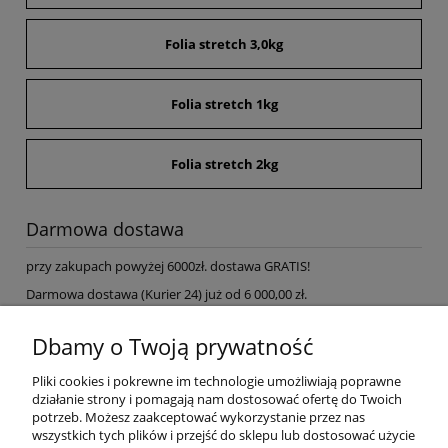
Folia stretch 3,0kg
Folia stretch 1kg
Folia stretch 2kg
Darmowa dostawa
przy zakupach powyżej 6000zł. dostawa GRATIS!
Darmowa dostawa (Kurier 24) już od 6 000,00 zł.
Pomoc
Dbamy o Twoją prywatność
Pliki cookies i pokrewne im technologie umożliwiają poprawne
Dostawa
działanie strony i pomagają nam dostosować ofertę do Twoich
potrzeb. Możesz zaakceptować wykorzystanie przez nas
wszystkich tych plików i przejść do sklepu lub dostosować użycie
Moje konto