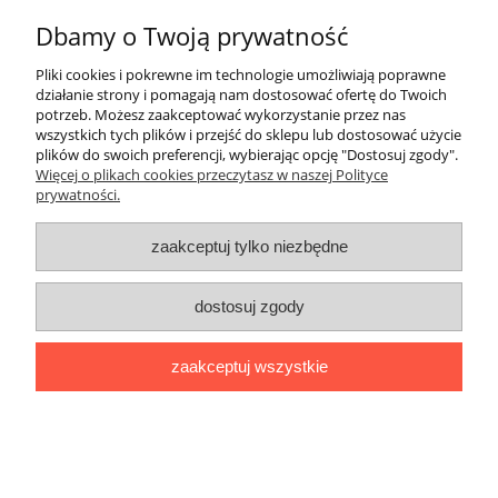
Gwarancja i zwroty
Dbamy o Twoją prywatność
O firmie
Pliki cookies i pokrewne im technologie umożliwiają poprawne
działanie strony i pomagają nam dostosować ofertę do Twoich
potrzeb. Możesz zaakceptować wykorzystanie przez nas
Polecamy
wszystkich tych plików i przejść do sklepu lub dostosować użycie
plików do swoich preferencji, wybierając opcję "Dostosuj zgody".
Sklep internetowy
www.folie-stretch24.pl
oferuje
folie stretch
,
Więcej o plikach cookies przeczytasz w naszej Polityce
folie stretch jumbo
,
taśmę pakową
,
siatkę do palet
,
taśmy
prywatności.
PP
,
taśmy poliestrowe PES
, WG,
oraz opakowania foliowe.
Zapraszamy
zaakceptuj tylko niezbędne
pokaż pełną wersję strony
Sklep internetowy Shoper.pl
dostosuj zgody
zaakceptuj wszystkie