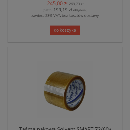
245,00 zł
269,70 zł
199,19 zł
(netto:
219,27 zł
)
zawiera 23% VAT, bez kosztów dostawy
do koszyka
Taśma pakowa Solvent SMART 72/60y