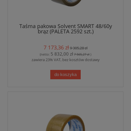
Taśma pakowa Solvent SMART 48/60y
brąz (PALETA 2592 szt.)
7 173,36 zł
9 305,28 zł
5 832,00 zł
(netto:
7 565,27 zł
)
zawiera 23% VAT, bez kosztów dostawy
do koszyka