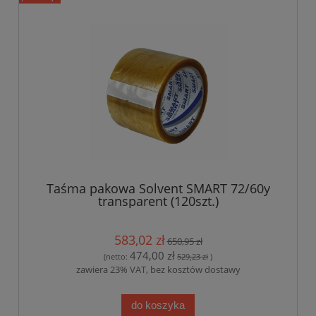
Taśma pakowa Solvent SMART 72/60y
transparent (120szt.)
583,02 zł
650,95 zł
474,00 zł
(netto:
529,23 zł
)
zawiera 23% VAT, bez kosztów dostawy
do koszyka