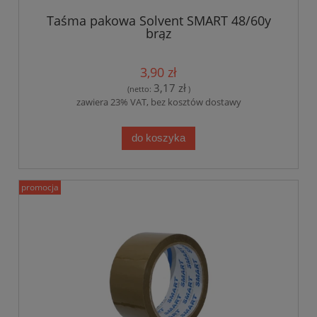
Taśma pakowa Solvent SMART 48/60y
brąz
3,90 zł
3,17 zł
(netto:
)
zawiera 23% VAT, bez kosztów dostawy
do koszyka
promocja