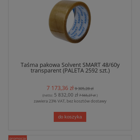
Taśma pakowa Solvent SMART 48/60y
transparent (PALETA 2592 szt.)
7 173,36 zł
9 305,28 zł
5 832,00 zł
(netto:
7 565,27 zł
)
zawiera 23% VAT, bez kosztów dostawy
do koszyka
promocja