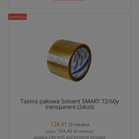
promocja
Taśma pakowa Solvent SMART 72/60y
transparent (24szt)
128,41 zł
139,50 zł
104,40 zł
(netto:
113,41 zł
)
zawiera 23% VAT, bez kosztów dostawy