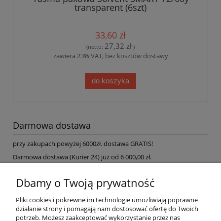
transparent (6szt)
33,60 zł
27,32 zł
(netto:
)
zawiera 23% VAT, bez kosztów dostawy
do koszyka
Darmowa dostawa
przy zakupach powyżej 6000zł. dostawa GRATIS!
Darmowa dostawa (Kurier 24) już od 6 000,00 zł.
Pomoc
Dbamy o Twoją prywatność
Pliki cookies i pokrewne im technologie umożliwiają poprawne
Dostawa
działanie strony i pomagają nam dostosować ofertę do Twoich
potrzeb. Możesz zaakceptować wykorzystanie przez nas