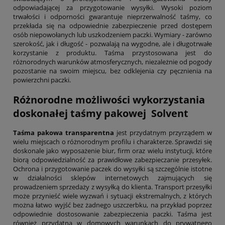
odpowiadającej za przygotowanie wysyłki. Wysoki poziom
trwałości i odporności gwarantuje nieprzerwalność taśmy, co
przekłada się na odpowiednie zabezpieczenie przed dostępem
osób niepowołanych lub uszkodzeniem paczki. Wymiary - zarówno
szerokość, jak i długość - pozwalają na wygodne, ale i długotrwałe
korzystanie z produktu. Taśma przystosowana jest do
różnorodnych warunków atmosferycznych, niezależnie od pogody
pozostanie na swoim miejscu, bez odklejenia czy pęcznienia na
powierzchni paczki.
Różnorodne możliwości wykorzystania
doskonałej taśmy pakowej Solvent
Taśma pakowa transparentna
jest przydatnym przyrządem w
wielu miejscach o różnorodnym profilu i charakterze. Sprawdzi się
doskonale jako wyposażenie biur, firm oraz wielu instytucji, które
biorą odpowiedzialność za prawidłowe zabezpieczanie przesyłek.
Ochrona i przygotowanie paczek do wysyłki są szczególnie istotne
w działalności sklepów internetowych zajmujących się
prowadzeniem sprzedaży z wysyłką do klienta. Transport przesyłki
może przynieść wiele wyzwań i sytuacji ekstremalnych, z których
można łatwo wyjść bez żadnego uszczerbku, na przykład poprzez
odpowiednie dostosowanie zabezpieczenia paczki. Taśma jest
również przydatna w domowych warunkach do prywatnego