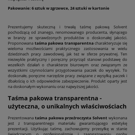
Pakowanie: 6 sztuk w zgrzewce, 24 sztuki w kartonie
Prezentujemy skuteczną i trwałą taśmę pakową Solvent
pochodzącą od znanego, renomowanego producenta, słynącego
w branży ze sprawdzonych produktów o doskonałej jakości.
Proponowana
taśma pakowa transparentna
charakteryzuje się
wieloma możliwościami praktycznego zastosowania w wielu
dziedzinach pracy zawodowej, jak też w sferze prywatnej. Ten
niezwykle praktyczny i poręczny przyrząd stanowi podstawę do
wszelkich działań o charakterze biurowym oraz związanym ze
wszystkimi czynnościami przygotowania paczek do wysyłek. To
doskonałe, poręczne narzędzie pracy związane z wysyłką paczek i
dbałością o ich odpowiednie zabezpieczenie. Produkt oparty jest
na doskonałym wykonaniu oraz najwyższej jakości.
Taśma pakowa transparentna -
użyteczna, o unikalnych właściwościach
Prezentowana
taśma pakowa przeźroczysta Solvent
wykonana
jest z transparentnego materiału gwarantującego estetykę
prezentacji. Użytkując taśmę, zachowujemy przesyłkę w stanie
świadczącym o profesjonalizmie i zaangażowaniu osoby