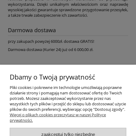
wykorzystania. Dzięki unikalnym właściwościom oraz naprawdę
wysokiej jakości gwarantuje sprawdzone przygotowanie przesyłek,
a także trwałe zabezpieczenie ich zawartości.
Darmowa dostawa
przy zakupach powyżej 6000zł. dostawa GRATIS!
Darmowa dostawa (Kurier 24) już od 6 000,00 zł.
Pomoc
Dbamy o Twoją prywatność
Pliki cookies i pokrewne im technologie umożliwiają poprawne
Dostawa
działanie strony i pomagają nam dostosować ofertę do Twoich
potrzeb. Możesz zaakceptować wykorzystanie przez nas
wszystkich tych plików i przejść do sklepu lub dostosować użycie
Moje konto
plików do swoich preferencji, wybierając opcję "Dostosuj zgody".
Więcej o plikach cookies przeczytasz w naszej Polityce
prywatności.
Gwarancja i zwroty
zaakceptuj tylko niezbędne
O firmie