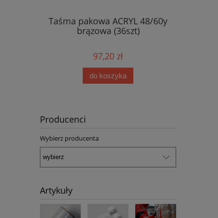
sparentna
Taśma pakowa ACRYL 48/60y
Taśma 
brązowa (36szt)
tra
97,20 zł
do koszyka
Producenci
Wybierz producenta
Artykuły