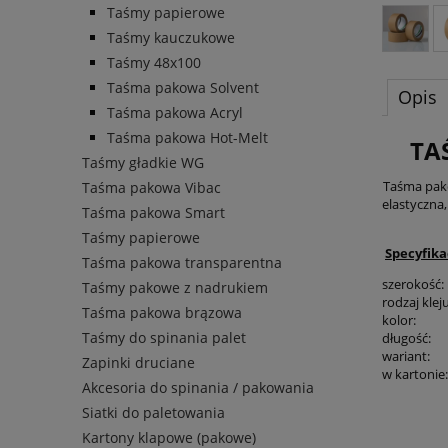
Taśmy papierowe
Taśmy kauczukowe
Taśmy 48x100
Taśma pakowa Solvent
Opis
Taśma pakowa Acryl
Taśma pakowa Hot-Melt
TA
Taśmy gładkie WG
Taśma pako
Taśma pakowa Vibac
elastyczna
Taśma pakowa Smart
Taśmy papierowe
Specyfika
Taśma pakowa transparentna
szerokość:
Taśmy pakowe z nadrukiem
rodzaj kleju
Taśma pakowa brązowa
kolor:
Taśmy do spinania palet
długość:
wariant:
Zapinki druciane
w kartonie:
Akcesoria do spinania / pakowania
Siatki do paletowania
Kartony klapowe (pakowe)