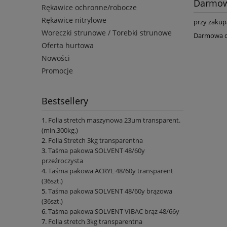
Darmow
Rękawice ochronne/robocze
Rękawice nitrylowe
przy zakup
Woreczki strunowe / Torebki strunowe
Darmowa dos
Oferta hurtowa
Nowości
Promocje
Bestsellery
Folia stretch maszynowa 23um transparent.
(min.300kg.)
Folia Stretch 3kg transparentna
Taśma pakowa SOLVENT 48/60y
przeźroczysta
Taśma pakowa ACRYL 48/60y transparent
(36szt.)
Taśma pakowa SOLVENT 48/60y brązowa
(36szt.)
Taśma pakowa SOLVENT VIBAC brąz 48/66y
Folia stretch 3kg transparentna