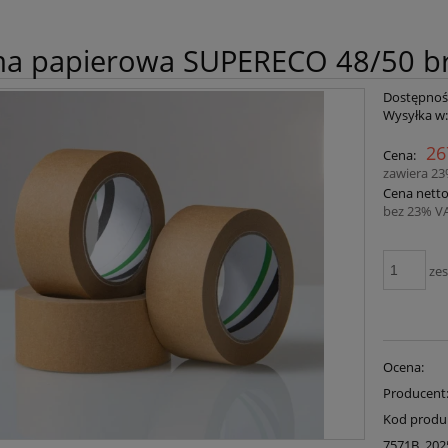
a papierowa SUPERECO 48/50 br
Dostępnoś
Wysyłka w
26
Cena:
zawiera 2
Cena netto
bez 23% V
ze
Ocena:
Producent
Kod produ
7571B_202