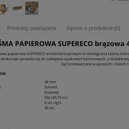
Produkty powiązane
Opinie o produkcie (0)
ŚMA PAPIEROWA SUPERECO brązowa 48m
wa papierowa SUPERECO w kolorze brązowym to ekologiczna taśma, która si
, doskonale sprawdzi się do zaklejania opakowań kartonowych, a dodatkow
być przetwarzane w wysokich i niskich
cja:
48 mm
:
Solvent
brązowy
50y (45,72 m.)
6 szt./zgrz.
36 szt.