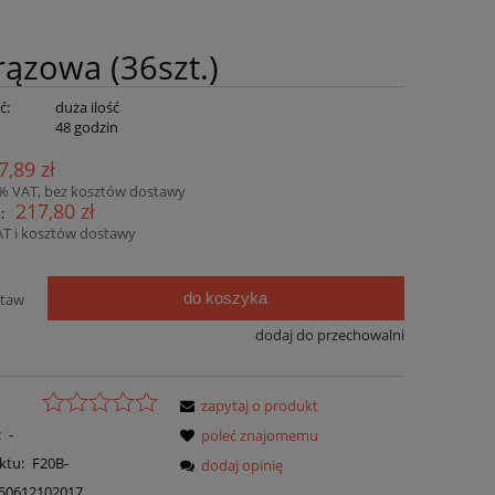
ązowa (36szt.)
ć:
duża ilość
:
48 godzin
7,89 zł
3% VAT, bez kosztów dostawy
217,80 zł
:
AT i kosztów dostawy
do koszyka
staw
dodaj do przechowalni
zapytaj o produkt
:
-
poleć znajomemu
ktu:
F20B-
dodaj opinię
50612102017