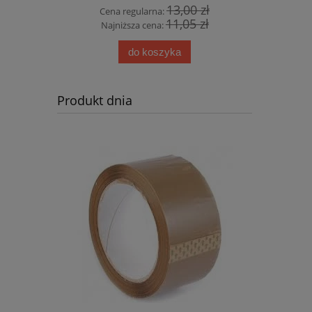
20 zł
13,00 zł
Cena regularna:
Cena r
94 zł
11,05 zł
Najniższa cena:
Najni
do koszyka
Produkt dnia