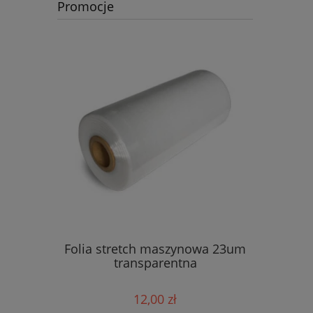
Promocje
mm/2000m
Folia stretch maszynowa 23um
Folia str
eta)
transparentna
23 mik
12,00 zł