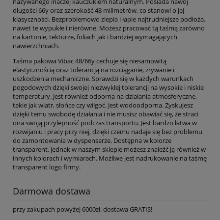
nazywanego inaczej kauczukiem naturalnym. Posiada nawój
długości 66y oraz szerokość 48 milimetrów, co stanowi o jej
klasyczności. Bezproblemowo zlepia i łapie najtrudniejsze podłoża,
nawet te wypukłe i nierówne. Możesz pracować tą taśmą zarówno
na kartonie, tekturze, foliach jak i bardziej wymagających
nawierzchniach.
Taśma pakowa Vibac 48/66y cechuje się niesamowitą
elastycznością oraz tolerancją na rozciąganie, zrywanie i
uszkodzenia mechaniczne. Sprawdzi się w każdych warunkach
pogodowych dzięki swojej niezwykłej tolerancji na wysokie i niskie
temperatury. Jest również odporna na działania atmosferyczne,
takie jak wiatr, słońce czy wilgoć. Jest wodoodporna. Zyskujesz
dzięki temu swobodę działania i nie musisz obawiać się, że straci
ona swoją przylepność podczas transportu. Jest bardzo łatwa w
rozwijaniu i pracy przy niej, dzięki czemu nadaje się bez problemu
do zamontowania w dyspenserze. Dostępna w kolorze
transparent, jednak w naszym sklepie możesz znaleźć ją również w
innych kolorach i wymiarach. Możliwe jest nadrukowanie na taśmę
transparent logo firmy.
Darmowa dostawa
przy zakupach powyżej 6000zł. dostawa GRATIS!