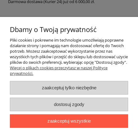
Darmowa dostawa (Kurier 24) już od 6 000,00 zł.
Pomoc
Dbamy o Twoją prywatność
Pliki cookies i pokrewne im technologie umożliwiają poprawne
Dostawa
działanie strony i pomagają nam dostosować ofertę do Twoich
potrzeb. Możesz zaakceptować wykorzystanie przez nas
wszystkich tych plików i przejść do sklepu lub dostosować użycie
Moje konto
plików do swoich preferencji, wybierając opcję "Dostosuj zgody".
Więcej o plikach cookies przeczytasz w naszej Polityce
prywatności.
Gwarancja i zwroty
zaakceptuj tylko niezbędne
O firmie
Polecamy
dostosuj zgody
Sklep internetowy
www.folie-stretch24.pl
oferuje
folie stretch
,
zaakceptuj wszystkie
folie stretch jumbo
,
taśmę pakową
,
siatkę do palet
,
taśmy
PP
,
taśmy poliestrowe PES
, WG,
oraz opakowania foliowe.
Zapraszamy