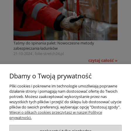
Taśmy do spinania palet: Nowoczesne metody
zabezpieczania ładunków
21-10-2024 , folie-stretch24.pl
czytaj całość »
Pomoc
Dbamy o Twoją prywatność
Pliki cookies i pokrewne im technologie umożliwiają poprawne
Dostawa
działanie strony i pomagają nam dostosować ofertę do Twoich
potrzeb. Możesz zaakceptować wykorzystanie przez nas
wszystkich tych plików i przejść do sklepu lub dostosować użycie
Moje konto
plików do swoich preferencji, wybierając opcję "Dostosuj zgody".
Więcej o plikach cookies przeczytasz w naszej Polityce
prywatności.
Gwarancja i zwroty