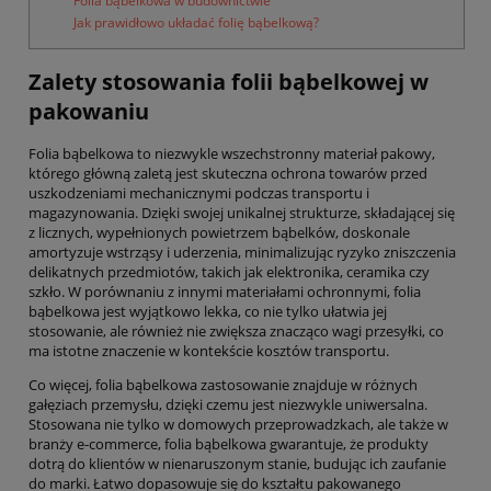
Folia bąbelkowa w budownictwie
Jak prawidłowo układać folię bąbelkową?
Zalety stosowania folii bąbelkowej w
pakowaniu
Folia bąbelkowa to niezwykle wszechstronny materiał pakowy,
którego główną zaletą jest skuteczna ochrona towarów przed
uszkodzeniami mechanicznymi podczas transportu i
magazynowania. Dzięki swojej unikalnej strukturze, składającej się
z licznych, wypełnionych powietrzem bąbelków, doskonale
amortyzuje wstrząsy i uderzenia, minimalizując ryzyko zniszczenia
delikatnych przedmiotów, takich jak elektronika, ceramika czy
szkło. W porównaniu z innymi materiałami ochronnymi, folia
bąbelkowa jest wyjątkowo lekka, co nie tylko ułatwia jej
stosowanie, ale również nie zwiększa znacząco wagi przesyłki, co
ma istotne znaczenie w kontekście kosztów transportu.
Co więcej, folia bąbelkowa zastosowanie znajduje w różnych
gałęziach przemysłu, dzięki czemu jest niezwykle uniwersalna.
Stosowana nie tylko w domowych przeprowadzkach, ale także w
branży e-commerce, folia bąbelkowa gwarantuje, że produkty
dotrą do klientów w nienaruszonym stanie, budując ich zaufanie
do marki. Łatwo dopasowuje się do kształtu pakowanego