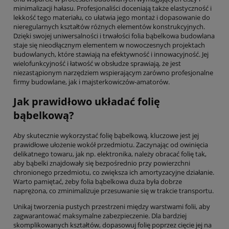
minimalizacji hałasu. Profesjonaliści doceniają także elastyczność i
lekkość tego materiału, co ułatwia jego montaż i dopasowanie do
nieregularnych kształtów różnych elementów konstrukcyjnych.
Dzięki swojej uniwersalności i trwałości folia bąbelkowa budowlana
staje się nieodłącznym elementem w nowoczesnych projektach
budowlanych, które stawiają na efektywność i innowacyjność. Jej
wielofunkcyjność i łatwość w obsłudze sprawiają, że jest
niezastąpionym narzędziem wspierającym zarówno profesjonalne
firmy budowlane, jak i majsterkowiczów-amatorów.
Jak prawidłowo układać folię
bąbelkową?
Aby skutecznie wykorzystać folię bąbelkową, kluczowe jest jej
prawidłowe ułożenie wokół przedmiotu. Zaczynając od owinięcia
delikatnego towaru, jak np. elektronika, należy obracać folię tak,
aby bąbelki znajdowały się bezpośrednio przy powierzchni
chronionego przedmiotu, co zwiększa ich amortyzacyjne działanie.
Warto pamiętać, żeby folia bąbelkowa duża była dobrze
naprężona, co zminimalizuje przesuwanie się w trakcie transportu.
Unikaj tworzenia pustych przestrzeni między warstwami folii, aby
zagwarantować maksymalne zabezpieczenie. Dla bardziej
skomplikowanych kształtów, dopasowuj folię poprzez cięcie jej na