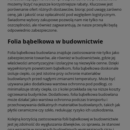
możemy liczyć na jeszcze korzystniejsze rabaty. Kluczowe jest
porównanie ofert różnych dostawców, biorąc pod uwagę zarówno
cenę, jak i jakość oraz opłacalność pod względem logistycznym.
Świadome wybory zakupowe pozwolą nam nie tylko na
oszczędności, ale również zagwarantują, że nasze przesyłki będą
odpowiednio zabezpieczone.
Folia bąbelkowa w budownictwie
Folia bąbelkowa budowlana znajduje zastosowanie nie tylko jako
zabezpieczenie towarów, ale również w budownictwie, gdzie jej
właściwości amortyzacyjne i izolacyjne są niezwykle cenne. Dzięki
wypełnionym powietrzem bąbelkom, folia bąbelkowa doskonale
izoluje ciepło, co jest istotne przy ochronie materiałów
budowlanych przed nagłymi zmianami temperatury. Może być
używana jako dodatkowa warstwa ochronna pod podłogi, co
minimalizuje straty ciepła, co z kolei przekłada się na niższe koszty
ogrzewania budynków. Dodatkowo, folia bąbelkowa budowlana
może działać jako warstwa ochronna podczas transportu i
przechowywania delikatnych materiałów budowlanych, takich jak
płytki ceramiczne czy szkło, redukując ryzyko ich uszkodzenia.
Kolejną korzyścią zastosowania folii bąbelkowej w budownictwie
jest jej zdolność do wygłuszania dźwięków, co sprawia, że stanowi
ona wsparcie w procesach budowlanych wymagających ciszy i