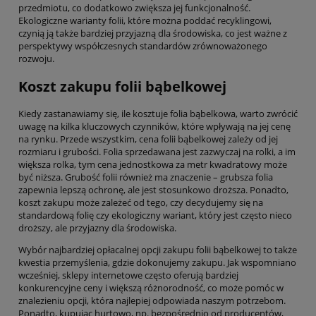
przedmiotu, co dodatkowo zwiększa jej funkcjonalność.
Ekologiczne warianty folii, które można poddać recyklingowi,
czynią ją także bardziej przyjazną dla środowiska, co jest ważne z
perspektywy współczesnych standardów zrównoważonego
rozwoju.
Koszt zakupu folii bąbelkowej
Kiedy zastanawiamy się, ile kosztuje folia bąbelkowa, warto zwrócić
uwagę na kilka kluczowych czynników, które wpływają na jej cenę
na rynku. Przede wszystkim, cena folii bąbelkowej zależy od jej
rozmiaru i grubości. Folia sprzedawana jest zazwyczaj na rolki, a im
większa rolka, tym cena jednostkowa za metr kwadratowy może
być niższa. Grubość folii również ma znaczenie – grubsza folia
zapewnia lepszą ochronę, ale jest stosunkowo droższa. Ponadto,
koszt zakupu może zależeć od tego, czy decydujemy się na
standardową folię czy ekologiczny wariant, który jest często nieco
droższy, ale przyjazny dla środowiska.
Wybór najbardziej opłacalnej opcji zakupu folii bąbelkowej to także
kwestia przemyślenia, gdzie dokonujemy zakupu. Jak wspomniano
wcześniej, sklepy internetowe często oferują bardziej
konkurencyjne ceny i większą różnorodność, co może pomóc w
znalezieniu opcji, która najlepiej odpowiada naszym potrzebom.
Ponadto, kupując hurtowo, np. bezpośrednio od producentów,