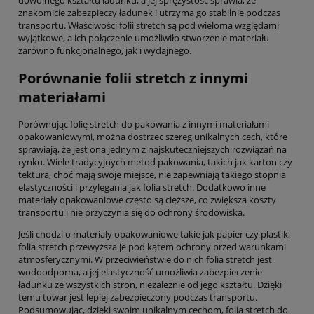
dowolnego kształtu ładunku, a jej sprężystość sprawia, że
znakomicie zabezpieczy ładunek i utrzyma go stabilnie podczas
transportu. Właściwości folii stretch są pod wieloma względami
wyjątkowe, a ich połączenie umożliwiło stworzenie materiału
zarówno funkcjonalnego, jak i wydajnego.
Porównanie folii stretch z innymi
materiałami
Porównując folię stretch do pakowania z innymi materiałami
opakowaniowymi, można dostrzec szereg unikalnych cech, które
sprawiają, że jest ona jednym z najskuteczniejszych rozwiązań na
rynku. Wiele tradycyjnych metod pakowania, takich jak karton czy
tektura, choć mają swoje miejsce, nie zapewniają takiego stopnia
elastyczności i przylegania jak folia stretch. Dodatkowo inne
materiały opakowaniowe często są cięższe, co zwiększa koszty
transportu i nie przyczynia się do ochrony środowiska.
Jeśli chodzi o materiały opakowaniowe takie jak papier czy plastik,
folia stretch przewyższa je pod kątem ochrony przed warunkami
atmosferycznymi. W przeciwieństwie do nich folia stretch jest
wodoodporna, a jej elastyczność umożliwia zabezpieczenie
ładunku ze wszystkich stron, niezależnie od jego kształtu. Dzięki
temu towar jest lepiej zabezpieczony podczas transportu.
Podsumowując, dzięki swoim unikalnym cechom, folia stretch do