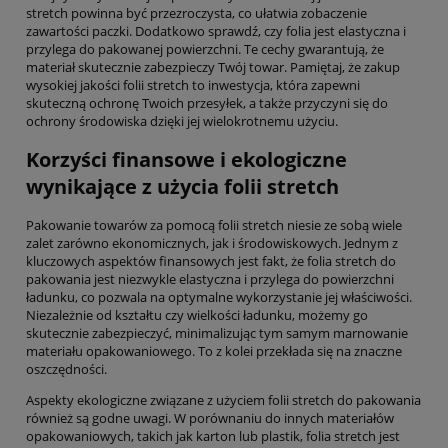
stretch powinna być przezroczysta, co ułatwia zobaczenie
zawartości paczki. Dodatkowo sprawdź, czy folia jest elastyczna i
przylega do pakowanej powierzchni. Te cechy gwarantują, że
materiał skutecznie zabezpieczy Twój towar. Pamiętaj, że zakup
wysokiej jakości folii stretch to inwestycja, która zapewni
skuteczną ochronę Twoich przesyłek, a także przyczyni się do
ochrony środowiska dzięki jej wielokrotnemu użyciu.
Korzyści finansowe i ekologiczne
wynikające z użycia folii stretch
Pakowanie towarów za pomocą folii stretch niesie ze sobą wiele
zalet zarówno ekonomicznych, jak i środowiskowych. Jednym z
kluczowych aspektów finansowych jest fakt, że folia stretch do
pakowania jest niezwykle elastyczna i przylega do powierzchni
ładunku, co pozwala na optymalne wykorzystanie jej właściwości.
Niezależnie od kształtu czy wielkości ładunku, możemy go
skutecznie zabezpieczyć, minimalizując tym samym marnowanie
materiału opakowaniowego. To z kolei przekłada się na znaczne
oszczędności.
Aspekty ekologiczne związane z użyciem folii stretch do pakowania
również są godne uwagi. W porównaniu do innych materiałów
opakowaniowych, takich jak karton lub plastik, folia stretch jest