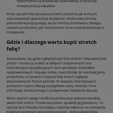
niepotrzebne są dodatkowe opakowania, co skutkuje
mniejszą ilością odpadów.
W ten sposób folia spożywcza stretch podobnie jak w innych
zastosowaniach gwarantuje wydajność i doskonałą ochronę,
jednocześnie przyczyniając się do ochrony środowiska. Dlatego,
zarówno producenci, jak i konsumenci, coraz częściej wybierają to
rozwiązanie.
Gdzie i dlaczego warto kupić stretch
folię?
Zastanawiasz się, gdzie najlepiej kupić folię stretch? Odpowiedź jest
prosta - możesz ją znaleźć w sklepach stacjonarnych oraz
internetowych specjalizujących się w sprzedaży materiałów
opakowaniowych. Kupując online, masz dostęp do szerokiej gamy
produktów, co pozwoli Ci wybrać folię stretch najlepiej
dopasowaną do Twoich potrzeb. W sklepach internetowych
producenci często oferują szczegółowe opisy, recenzje i inne
informacje, które pomogą Ci podejmować świadome decyzje.
Warto zwrócić uwagę na kilka kryteriów przy wyborze wysokiej
jakości folii stretch. Przede wszystkim, sprawdź jej gramaturę - im
wyższa, tym folia jest mocniejsza i bardziej odporna na rozerwanie.
Kolejnym kryterium jest przeźroczystość - dobrej jakości folia