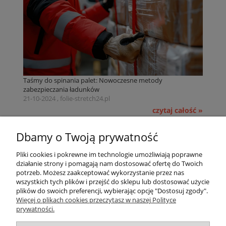
Taśmy do spinania palet: Nowoczesne metody
zabezpieczania ładunków
21-10-2024 , folie-stretch24.pl
czytaj całość »
Pomoc
Dbamy o Twoją prywatność
Pliki cookies i pokrewne im technologie umożliwiają poprawne
Dostawa
działanie strony i pomagają nam dostosować ofertę do Twoich
potrzeb. Możesz zaakceptować wykorzystanie przez nas
wszystkich tych plików i przejść do sklepu lub dostosować użycie
Moje konto
plików do swoich preferencji, wybierając opcję "Dostosuj zgody".
Więcej o plikach cookies przeczytasz w naszej Polityce
prywatności.
Gwarancja i zwroty