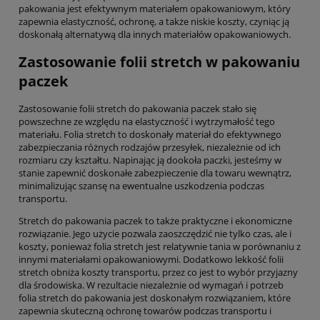
pakowania jest efektywnym materiałem opakowaniowym, który
zapewnia elastyczność, ochronę, a także niskie koszty, czyniąc ją
doskonałą alternatywą dla innych materiałów opakowaniowych.
Zastosowanie folii stretch w pakowaniu
paczek
Zastosowanie folii stretch do pakowania paczek stało się
powszechne ze względu na elastyczność i wytrzymałość tego
materiału. Folia stretch to doskonały materiał do efektywnego
zabezpieczania różnych rodzajów przesyłek, niezależnie od ich
rozmiaru czy kształtu. Napinając ją dookoła paczki, jesteśmy w
stanie zapewnić doskonałe zabezpieczenie dla towaru wewnątrz,
minimalizując szansę na ewentualne uszkodzenia podczas
transportu.
Stretch do pakowania paczek to także praktyczne i ekonomiczne
rozwiązanie. Jego użycie pozwala zaoszczędzić nie tylko czas, ale i
koszty, ponieważ folia stretch jest relatywnie tania w porównaniu z
innymi materiałami opakowaniowymi. Dodatkowo lekkość folii
stretch obniża koszty transportu, przez co jest to wybór przyjazny
dla środowiska. W rezultacie niezależnie od wymagań i potrzeb
folia stretch do pakowania jest doskonałym rozwiązaniem, które
zapewnia skuteczną ochronę towarów podczas transportu i