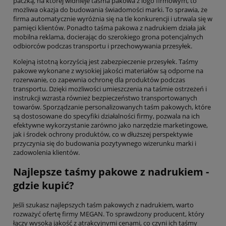
paczką, na której widnieje taśma pakowa z logo firmowym, to
możliwa okazja do budowania świadomości marki. To sprawia, że
firma automatycznie wyróżnia się na tle konkurencji i utrwala się w
pamięci klientów. Ponadto taśma pakowa z nadrukiem działa jak
mobilna reklama, docierając do szerokiego grona potencjalnych
odbiorców podczas transportu i przechowywania przesyłek.
Kolejną istotną korzyścią jest zabezpieczenie przesyłek. Taśmy
pakowe wykonane z wysokiej jakości materiałów są odporne na
rozerwanie, co zapewnia ochronę dla produktów podczas
transportu. Dzięki możliwości umieszczenia na taśmie ostrzeżeń i
instrukcji wzrasta również bezpieczeństwo transportowanych
towarów. Sporządzanie personalizowanych taśm pakowych, które
są dostosowane do specyfiki działalności firmy, pozwala na ich
efektywne wykorzystanie zarówno jako narzędzie marketingowe,
jak i środek ochrony produktów, co w dłuższej perspektywie
przyczynia się do budowania pozytywnego wizerunku marki i
zadowolenia klientów.
Najlepsze taśmy pakowe z nadrukiem -
gdzie kupić?
Jeśli szukasz najlepszych taśm pakowych z nadrukiem, warto
rozważyć ofertę firmy MEGAN. To sprawdzony producent, który
łączy wysoką jakość z atrakcyjnymi cenami, co czyni ich taśmy