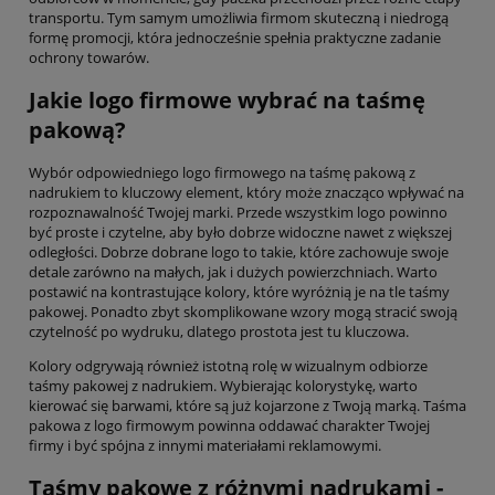
transportu. Tym samym umożliwia firmom skuteczną i niedrogą
formę promocji, która jednocześnie spełnia praktyczne zadanie
ochrony towarów.
Jakie logo firmowe wybrać na taśmę
pakową?
Wybór odpowiedniego logo firmowego na taśmę pakową z
nadrukiem to kluczowy element, który może znacząco wpływać na
rozpoznawalność Twojej marki. Przede wszystkim logo powinno
być proste i czytelne, aby było dobrze widoczne nawet z większej
odległości. Dobrze dobrane logo to takie, które zachowuje swoje
detale zarówno na małych, jak i dużych powierzchniach. Warto
postawić na kontrastujące kolory, które wyróżnią je na tle taśmy
pakowej. Ponadto zbyt skomplikowane wzory mogą stracić swoją
czytelność po wydruku, dlatego prostota jest tu kluczowa.
Kolory odgrywają również istotną rolę w wizualnym odbiorze
taśmy pakowej z nadrukiem. Wybierając kolorystykę, warto
kierować się barwami, które są już kojarzone z Twoją marką. Taśma
pakowa z logo firmowym powinna oddawać charakter Twojej
firmy i być spójna z innymi materiałami reklamowymi.
Taśmy pakowe z różnymi nadrukami -