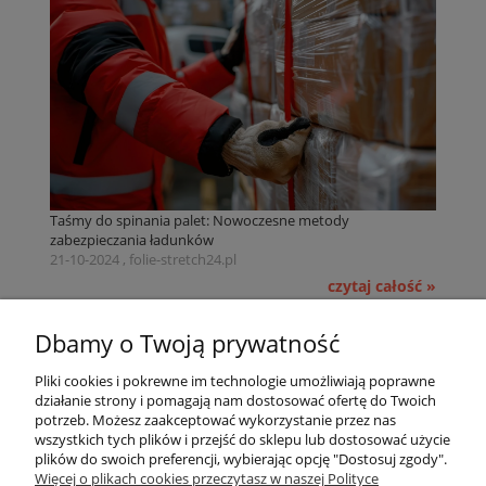
Taśmy do spinania palet: Nowoczesne metody
zabezpieczania ładunków
21-10-2024 , folie-stretch24.pl
czytaj całość »
Pomoc
Dbamy o Twoją prywatność
Pliki cookies i pokrewne im technologie umożliwiają poprawne
Dostawa
działanie strony i pomagają nam dostosować ofertę do Twoich
potrzeb. Możesz zaakceptować wykorzystanie przez nas
wszystkich tych plików i przejść do sklepu lub dostosować użycie
Moje konto
plików do swoich preferencji, wybierając opcję "Dostosuj zgody".
Więcej o plikach cookies przeczytasz w naszej Polityce