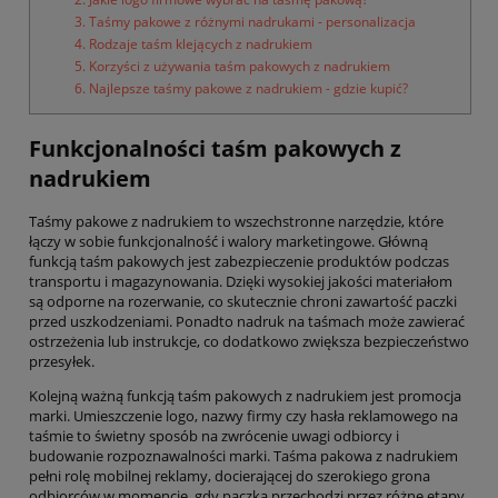
3. Taśmy pakowe z różnymi nadrukami - personalizacja
4. Rodzaje taśm klejących z nadrukiem
5. Korzyści z używania taśm pakowych z nadrukiem
6. Najlepsze taśmy pakowe z nadrukiem - gdzie kupić?
Funkcjonalności taśm pakowych z
nadrukiem
Taśmy pakowe z nadrukiem to wszechstronne narzędzie, które
łączy w sobie funkcjonalność i walory marketingowe. Główną
funkcją taśm pakowych jest zabezpieczenie produktów podczas
transportu i magazynowania. Dzięki wysokiej jakości materiałom
są odporne na rozerwanie, co skutecznie chroni zawartość paczki
przed uszkodzeniami. Ponadto nadruk na taśmach może zawierać
ostrzeżenia lub instrukcje, co dodatkowo zwiększa bezpieczeństwo
przesyłek.
Kolejną ważną funkcją taśm pakowych z nadrukiem jest promocja
marki. Umieszczenie logo, nazwy firmy czy hasła reklamowego na
taśmie to świetny sposób na zwrócenie uwagi odbiorcy i
budowanie rozpoznawalności marki. Taśma pakowa z nadrukiem
pełni rolę mobilnej reklamy, docierającej do szerokiego grona
odbiorców w momencie, gdy paczka przechodzi przez różne etapy