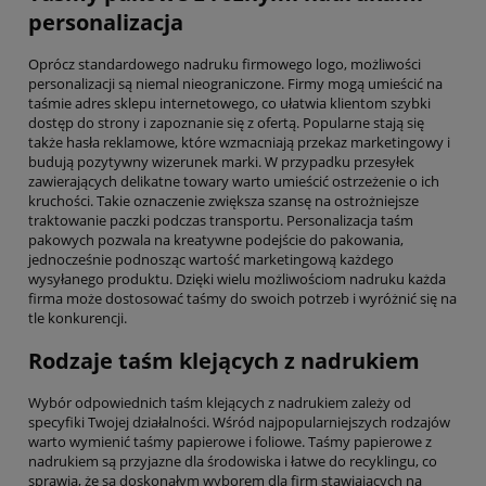
personalizacja
Oprócz standardowego nadruku firmowego logo, możliwości
personalizacji są niemal nieograniczone. Firmy mogą umieścić na
taśmie adres sklepu internetowego, co ułatwia klientom szybki
dostęp do strony i zapoznanie się z ofertą. Popularne stają się
także hasła reklamowe, które wzmacniają przekaz marketingowy i
budują pozytywny wizerunek marki. W przypadku przesyłek
zawierających delikatne towary warto umieścić ostrzeżenie o ich
kruchości. Takie oznaczenie zwiększa szansę na ostrożniejsze
traktowanie paczki podczas transportu. Personalizacja taśm
pakowych pozwala na kreatywne podejście do pakowania,
jednocześnie podnosząc wartość marketingową każdego
wysyłanego produktu. Dzięki wielu możliwościom nadruku każda
firma może dostosować taśmy do swoich potrzeb i wyróżnić się na
tle konkurencji.
Rodzaje taśm klejących z nadrukiem
Wybór odpowiednich taśm klejących z nadrukiem zależy od
specyfiki Twojej działalności. Wśród najpopularniejszych rodzajów
warto wymienić taśmy papierowe i foliowe. Taśmy papierowe z
nadrukiem są przyjazne dla środowiska i łatwe do recyklingu, co
sprawia, że są doskonałym wyborem dla firm stawiających na