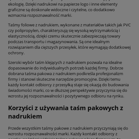
ekologię. Dzięki nadrukowi na papierze logo i inne elementy
graficzne są doskonale widoczne i czytelne, co dodatkowo
wzmacnia rozpoznawalność marki.
Taśmy foliowe z nadrukiem, wykonane z materiałów takich jak PVC
czy polipropylen, charakteryzują się wysoką wytrzymałością i
elastycznością, dzięki czemu skutecznie zabezpieczają towary
podczas transportu i magazynowania. Są one idealnym
rozwiązaniem dla cięższych przesyłek, które wymagają dodatkowej
ochrony.
Szeroki wybór taśm klejących z nadrukiem pozwala na idealne
dopasowanie do indywidualnych potrzeb każdej firmy. Dobrze
dobrana taśma pakowa z nadrukiem podkreśla profesjonalizm
firmy i stanowi skuteczne narzędzie promocyjne. Dzięki temu
każdy kontakt odbiorcy z przesyłką staje się okazją do budowania
świadomości marki, co w dłuższej perspektywie przyczynia się do
wzrostu jej rozpoznawalności i pozytywnego odbioru na rynku.
Korzyści z używania taśm pakowych z
nadrukiem
Przede wszystkim taśmy pakowe z nadrukiem przyczyniają się do
wzrostu rozpoznawalności marki. Każdy kontakt odbiorcy z