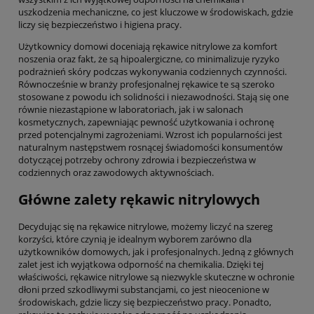
uszkodzenia mechaniczne, co jest kluczowe w środowiskach, gdzie
liczy się bezpieczeństwo i higiena pracy.
Użytkownicy domowi doceniają rękawice nitrylowe za komfort
noszenia oraz fakt, że są hipoalergiczne, co minimalizuje ryzyko
podrażnień skóry podczas wykonywania codziennych czynności.
Równocześnie w branży profesjonalnej rękawice te są szeroko
stosowane z powodu ich solidności i niezawodności. Stają się one
równie niezastąpione w laboratoriach, jak i w salonach
kosmetycznych, zapewniając pewność użytkowania i ochronę
przed potencjalnymi zagrożeniami. Wzrost ich popularności jest
naturalnym następstwem rosnącej świadomości konsumentów
dotyczącej potrzeby ochrony zdrowia i bezpieczeństwa w
codziennych oraz zawodowych aktywnościach.
Główne zalety rękawic nitrylowych
Decydując się na rękawice nitrylowe, możemy liczyć na szereg
korzyści, które czynią je idealnym wyborem zarówno dla
użytkowników domowych, jak i profesjonalnych. Jedną z głównych
zalet jest ich wyjątkowa odporność na chemikalia. Dzięki tej
właściwości, rękawice nitrylowe są niezwykle skuteczne w ochronie
dłoni przed szkodliwymi substancjami, co jest nieocenione w
środowiskach, gdzie liczy się bezpieczeństwo pracy. Ponadto,