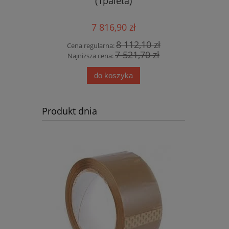
zt.)
(1paleta)
7 816,90 zł
0 zł
8 112,10 zł
Cena regularna:
Cena
8 zł
7 521,70 zł
Najniższa cena:
Najn
do koszyka
Produkt dnia