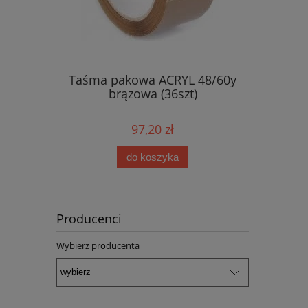
sparentna
Taśma pakowa ACRYL 48/60y
Taśma 
brązowa (36szt)
tra
97,20 zł
do koszyka
Producenci
Wybierz producenta