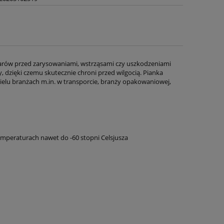
warów przed zarysowaniami, wstrząsami czy uszkodzeniami
 dzięki czemu skutecznie chroni przed wilgocią. Pianka
ielu branżach m.in. w transporcie, branży opakowaniowej,
emperaturach nawet do -60 stopni Celsjusza