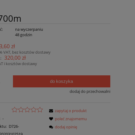
/700m
ć:
na wyczerpaniu
:
48 godzin
3,60 zł
3% VAT, bez kosztów dostawy
320,00 zł
:
AT i kosztów dostawy
do koszyka
.
dodaj do przechowalni
zapytaj o produkt
:
-
poleć znajomemu
ktu:
D726-
dodaj opinię
20203102519