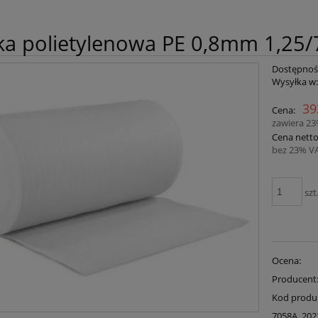
ka polietylenowa PE 0,8mm 1,25
Dostępnoś
Wysyłka w
39
Cena:
zawiera 2
Cena netto
bez 23% V
szt
Ocena:
Producent
Kod produ
7058A_202