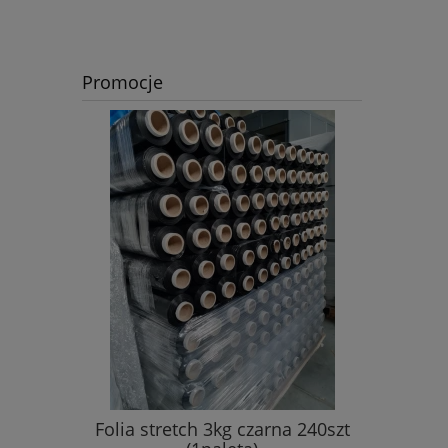
Promocje
NT VIBAC
Folia stretch 3kg czarna 240szt
Folia str