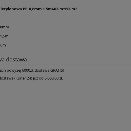
lietylenowa PE 0,8mm 1,5m/400m=600m2
0,8mm
 1,5m
400m
a dostawa
ach powyżej 6000zł. dostawa GRATIS!
tawa (Kurier 24) już od 6 000,00 zł.