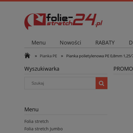
Menu
Nowości
RABATY
D
»
»
Pianka PE
Pianka polietylenowa PE 0,8mm 1,25
Wyszukiwarka
PROMO
Menu
Folia stretch
Folia stretch Jumbo