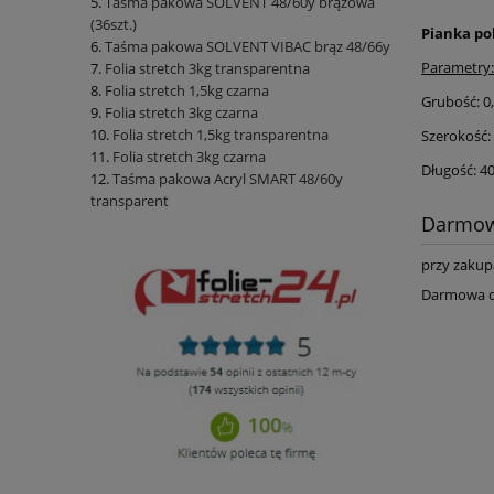
Taśma pakowa SOLVENT 48/60y brązowa
(36szt.)
Pianka po
Taśma pakowa SOLVENT VIBAC brąz 48/66y
Parametry:
Folia stretch 3kg transparentna
Folia stretch 1,5kg czarna
Grubość: 
Folia stretch 3kg czarna
Folia stretch 1,5kg transparentna
Szerokość:
Folia stretch 3kg czarna
Długość: 
Taśma pakowa Acryl SMART 48/60y
transparent
Darmow
przy zakup
Darmowa dos