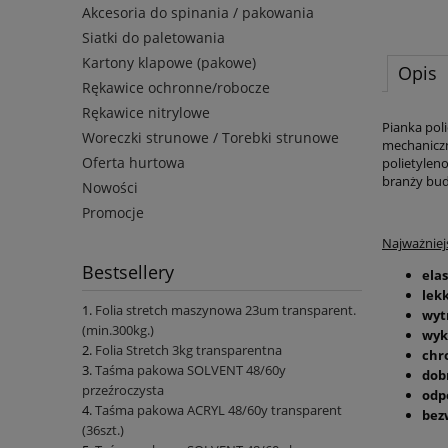
Akcesoria do spinania / pakowania
Siatki do paletowania
Kartony klapowe (pakowe)
Opis
Rękawice ochronne/robocze
Rękawice nitrylowe
Pianka pol
Woreczki strunowe / Torebki strunowe
mechaniczn
Oferta hurtowa
polietylen
branży bud
Nowości
Promocje
Najważniejs
Bestsellery
ela
lek
Folia stretch maszynowa 23um transparent.
wyt
(min.300kg.)
wyk
Folia Stretch 3kg transparentna
chr
Taśma pakowa SOLVENT 48/60y
dob
przeźroczysta
odp
Taśma pakowa ACRYL 48/60y transparent
bez
(36szt.)