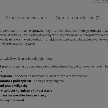
Produkty powiązane
Opinie o produkcie (0)
ietylenowa PE idealnie sprawdza się do zabezpieczania różnego rodzaju to
ymi. Pianka PE jest niezwykle elastyczna i wytrzymała nie przepuszcza wody,
owa dzięki swoim właściwościom znajduje bardzo szerokie zastosowanie w w
owlanej oraz spożywczej.
ze właściwości pianki polietylenowej:
styczna
- idealnie dopasowuje się do dowolnego kształtu, nawet w niskich t
ka
rzymała
- odporna na rozerwanie i uszkodzenia mechaniczne
onana z polietylenu
- podlega recyklingowi
oni przed wilgocią
ry izolator termiczny i akustyczny
orna na wysokie temperatury
wonny materiał