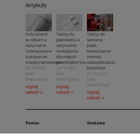
Artykuły
Folia stretch
Taśmy do
Taśmy do
w rolkach a
pakowania a
spinania
optymalne
optymalne
palet:
rozwiązania w
rozwiązania
Nowoczesne
transporcie
dla małych
metody
międzynarodowym
przedsiębiorstw
zabezpieczania
25-10-2024 ,
23-10-2024 ,
ładunków
folie-
folie-
21-10-2024 ,
stretch24.pl
stretch24.pl
folie-
stretch24.pl
czytaj
czytaj
całość »
całość »
czytaj
całość »
Pomoc
Dostawa
Jak kupować
Dostępność produktów