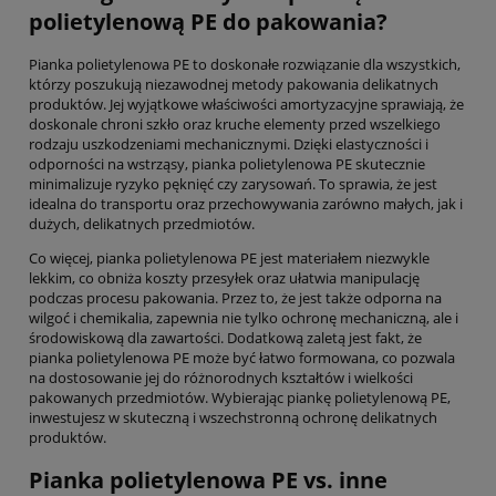
polietylenową PE do pakowania?
Pianka polietylenowa PE to doskonałe rozwiązanie dla wszystkich,
którzy poszukują niezawodnej metody pakowania delikatnych
produktów. Jej wyjątkowe właściwości amortyzacyjne sprawiają, że
doskonale chroni szkło oraz kruche elementy przed wszelkiego
rodzaju uszkodzeniami mechanicznymi. Dzięki elastyczności i
odporności na wstrząsy, pianka polietylenowa PE skutecznie
minimalizuje ryzyko pęknięć czy zarysowań. To sprawia, że jest
idealna do transportu oraz przechowywania zarówno małych, jak i
dużych, delikatnych przedmiotów.
Co więcej, pianka polietylenowa PE jest materiałem niezwykle
lekkim, co obniża koszty przesyłek oraz ułatwia manipulację
podczas procesu pakowania. Przez to, że jest także odporna na
wilgoć i chemikalia, zapewnia nie tylko ochronę mechaniczną, ale i
środowiskową dla zawartości. Dodatkową zaletą jest fakt, że
pianka polietylenowa PE może być łatwo formowana, co pozwala
na dostosowanie jej do różnorodnych kształtów i wielkości
pakowanych przedmiotów. Wybierając piankę polietylenową PE,
inwestujesz w skuteczną i wszechstronną ochronę delikatnych
produktów.
Pianka polietylenowa PE vs. inne