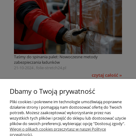
Taśmy do spinania palet: Nowoczesne metody
zabezpieczania ładunków
21-10-2024 , folie-stretch24.pl
czytaj całość »
Pomoc
Dbamy o Twoją prywatność
Pliki cookies i pokrewne im technologie umożliwiają poprawne
Dostawa
działanie strony i pomagają nam dostosować ofertę do Twoich
potrzeb. Możesz zaakceptować wykorzystanie przez nas
wszystkich tych plików i przejść do sklepu lub dostosować użycie
Moje konto
plików do swoich preferencji, wybierając opcję "Dostosuj zgody".
Więcej o plikach cookies przeczytasz w naszej Polityce
prywatności.
Gwarancja i zwroty