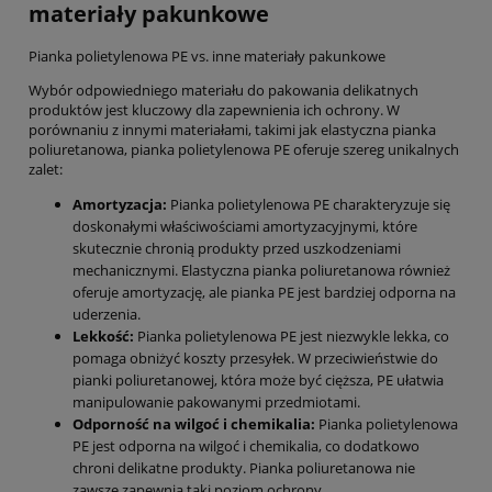
materiały pakunkowe
Pianka polietylenowa PE vs. inne materiały pakunkowe
Wybór odpowiedniego materiału do pakowania delikatnych
produktów jest kluczowy dla zapewnienia ich ochrony. W
porównaniu z innymi materiałami, takimi jak elastyczna pianka
poliuretanowa, pianka polietylenowa PE oferuje szereg unikalnych
zalet:
Amortyzacja:
Pianka polietylenowa PE charakteryzuje się
doskonałymi właściwościami amortyzacyjnymi, które
skutecznie chronią produkty przed uszkodzeniami
mechanicznymi. Elastyczna pianka poliuretanowa również
oferuje amortyzację, ale pianka PE jest bardziej odporna na
uderzenia.
Lekkość:
Pianka polietylenowa PE jest niezwykle lekka, co
pomaga obniżyć koszty przesyłek. W przeciwieństwie do
pianki poliuretanowej, która może być cięższa, PE ułatwia
manipulowanie pakowanymi przedmiotami.
Odporność na wilgoć i chemikalia:
Pianka polietylenowa
PE jest odporna na wilgoć i chemikalia, co dodatkowo
chroni delikatne produkty. Pianka poliuretanowa nie
zawsze zapewnia taki poziom ochrony.