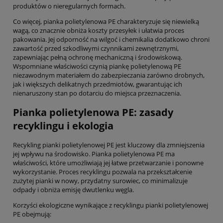
produktów o nieregularnych formach.
Co więcej, pianka polietylenowa PE charakteryzuje się niewielką
wagą, co znacznie obniża koszty przesyłek i ułatwia proces
pakowania. Jej odporność na wilgoć i chemikalia dodatkowo chroni
zawartość przed szkodliwymi czynnikami zewnętrznymi,
zapewniając pełną ochronę mechaniczną i środowiskową.
Wspomniane właściwości czynią piankę polietylenową PE
niezawodnym materiałem do zabezpieczania zarówno drobnych,
jak i większych delikatnych przedmiotów, gwarantując ich
nienaruszony stan po dotarciu do miejsca przeznaczenia.
Pianka polietylenowa PE: zasady
recyklingu i ekologia
Recykling pianki polietylenowej PE jest kluczowy dla zmniejszenia
jej wpływu na środowisko. Pianka polietylenowa PE ma
właściwości, które umożliwiają jej łatwe przetwarzanie i ponowne
wykorzystanie. Proces recyklingu pozwala na przekształcenie
zużytej pianki w nowy, przydatny surowiec, co minimalizuje
odpady i obniża emisję dwutlenku węgla.
Korzyści ekologiczne wynikające z recyklingu pianki polietylenowej
PE obejmują: