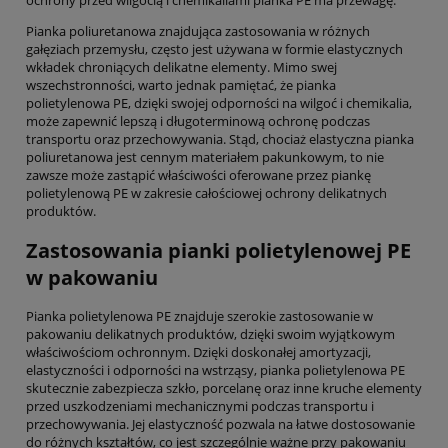
ochrony przed wilgocią i chemikaliami pianka PE ma przewagę.
Pianka poliuretanowa znajdująca zastosowania w różnych
gałęziach przemysłu, często jest używana w formie elastycznych
wkładek chroniących delikatne elementy. Mimo swej
wszechstronności, warto jednak pamiętać, że pianka
polietylenowa PE, dzięki swojej odporności na wilgoć i chemikalia,
może zapewnić lepszą i długoterminową ochronę podczas
transportu oraz przechowywania. Stąd, chociaż elastyczna pianka
poliuretanowa jest cennym materiałem pakunkowym, to nie
zawsze może zastąpić właściwości oferowane przez piankę
polietylenową PE w zakresie całościowej ochrony delikatnych
produktów.
Zastosowania pianki polietylenowej PE
w pakowaniu
Pianka polietylenowa PE znajduje szerokie zastosowanie w
pakowaniu delikatnych produktów, dzięki swoim wyjątkowym
właściwościom ochronnym. Dzięki doskonałej amortyzacji,
elastyczności i odporności na wstrząsy, pianka polietylenowa PE
skutecznie zabezpiecza szkło, porcelanę oraz inne kruche elementy
przed uszkodzeniami mechanicznymi podczas transportu i
przechowywania. Jej elastyczność pozwala na łatwe dostosowanie
do różnych kształtów, co jest szczególnie ważne przy pakowaniu