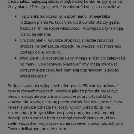
chce znaleźć najlepszą jakość w najbardziej konkurencyjnej cenie.
Ceny pianki PE mogą się różnić w zależności od kilku czynników:
Typ pianki: Jak wcześniej wspomniano, istnieje kilka
rodzajów pianki PE, takich jak krótkowłóknista czy gęsta.
Każdy z nich ma różne właściwości i w związku z tym mogą
różnić się cenami.
Grubość pianki: Grubsza propozycja będzie zazwyczaj
droższa niż cieńsza, ze względu na większą ilość materiału
użytego do jej produkcji.
Producent lub dostawca: Ceny mogą się różnić w zależności
od marki, lub dostawcy. Niektóre firmy mogą oferować
korzystniejsze ceny, lecz pamiętaj o sprawdzeniu jakości
przed zakupem.
Podczas szukania najlepszych ofert pianki PE, warto porównać
ceny w różnych miejscach. Wysokiej jakości produkt może być
nieco droższy, ale warto inwestować w dobry artykuł, który
zapewni skuteczną ochronę przedmiotów. Pamiętaj, że najniższa
cena nie zawsze oznacza najlepszy wybór. Sprawdź opinie i
rekomendacje innych klientów przed podjęciem ostatecznej
decyzji. W ten sposób będziesz mógł znaleźć piankę PE, która
spełni wszystkie Twoje oczekiwania i zapewni doskonałą ochronę
Twoim delikatnym przedmiotom.