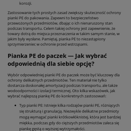
korozji.
Zastosowanie tych prostych zasad zwiększy skuteczność ochrony
pianki PE do pakowania. Zapewni to bezpieczeństwo
przewożonych przedmiotów, dbając o ich nienaruszony stan
podczas transportu. Celem takiej ochrony jest zapewnienie, że
towary dotrą do miejsca przeznaczenia w takim samym stanie, w
jakim były wysłane. Pamiętaj, pianka PE to niezastąpiony
sprzymierzeniec w ochronie przed wstrząsami.
Pianka PE do paczek — Jak wybrać
odpowiednią dla siebie opcję?
Wybór odpowiedniej pianki PE do paczek może być kluczowy dla
ochrony delikatnych przedmiotów. Ten materiał nie tylko
dostarcza doskonałej amortyzacji podczas transportu, ale także
wodoodporności i izolacji termicznej. Oto kilka wskazówek, jak
wybrać najlepszą piankę PE do konkretnych zastosowań:
Typ pianki PE: Istnieje kilka rodzajów pianki PE, różniących
się strukturą i granulacją. Niezwykle delikatne przedmioty
mogą wymagać pianki krótkowłóknistej, która jest bardziej
miękka, podczas gdy do cięższych przedmiotów zaleca się
piankę gęstą o wyższej wytrzymałości.