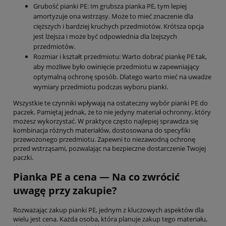
Grubość pianki PE: Im grubsza pianka PE, tym lepiej
amortyzuje ona wstrząsy. Może to mieć znaczenie dla
cięższych i bardziej kruchych przedmiotów. Krótsza opcja
jest lżejsza i może być odpowiednia dla lżejszych
przedmiotów.
Rozmiar i kształt przedmiotu: Warto dobrać piankę PE tak,
aby możliwe było owinięcie przedmiotu w zapewniający
optymalną ochronę sposób. Dlatego warto mieć na uwadze
wymiary przedmiotu podczas wyboru pianki.
Wszystkie te czynniki wpływają na ostateczny wybór pianki PE do
paczek. Pamiętaj jednak, że to nie jedyny materiał ochronny, który
możesz wykorzystać. W praktyce często najlepiej sprawdza się
kombinacja różnych materiałów, dostosowana do specyfiki
przewożonego przedmiotu. Zapewni to niezawodną ochronę
przed wstrząsami, pozwalając na bezpieczne dostarczenie Twojej
paczki.
Pianka PE a cena — Na co zwrócić
uwagę przy zakupie?
Rozważając zakup pianki PE, jednym z kluczowych aspektów dla
wielu jest cena. Każda osoba, która planuje zakup tego materiału,