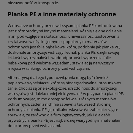
niezawodność w transporcie.
Pianka PE a inne materiały ochronne
W obszarze ochrony przed wstrząsami pianka PE konfrontowana
jest z różnorodnymi innymi materiałami. Różnią się one od siebie
m.in. pod względem skuteczności, uniwersalności zastosowania
czy łatwości w użyciu. Jednym z popularnych materiałów
ochronnych jest folia bąbelkowa, która, podobnie jak pianka PE,
doskonale amortyzuje wstrząsy. Jednak pianka PE, dzięki swojej
lekkości, wytrzymałości i wodoodporności, wyprzedza folię
bąbelkową pod wieloma względami, stawiając ją na wyższym
miejscu w rankingu ochrony przed wstrząsami.
Alternatywą dla tego typu rozwiązania mogą być również
papierowe wypełniacze, które są biodegradowalne i stosunkowo
tanie. Chociaż są one ekologiczne, ich zdolność do amortyzacji
wstrząsów jest daleko mniej efektywna niż w przypadku pianki PE.
Podsumowując, mimo dostępności wielu różnych materiałów
ochronnych, żaden z nich nie zapewnia tak wszechstronnej
ochrony jak pianka PE. Jej unikalne właściwości zabezpieczające
sprawiają, że zarówno dla firm logistycznych, jak i dla osób
prywatnych, pianka PE jest najbardziej wiarygodnym materiałem
do ochrony przed wstrząsami.