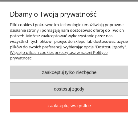
Pomoc
Dbamy o Twoją prywatność
Pliki cookies i pokrewne im technologie umożliwiają poprawne
Dostawa
działanie strony i pomagają nam dostosować ofertę do Twoich
potrzeb. Możesz zaakceptować wykorzystanie przez nas
wszystkich tych plików i przejść do sklepu lub dostosować użycie
Moje konto
plików do swoich preferencji, wybierając opcję "Dostosuj zgody".
Więcej o plikach cookies przeczytasz w naszej Polityce
prywatności.
Gwarancja i zwroty
zaakceptuj tylko niezbędne
O firmie
Polecamy
dostosuj zgody
Sklep internetowy
www.folie-stretch24.pl
oferuje
folie stretch
,
zaakceptuj wszystkie
folie stretch jumbo
,
taśmę pakową
,
siatkę do palet
,
taśmy
PP
,
taśmy poliestrowe PES
, WG,
oraz opakowania foliowe.
Zapraszamy
pokaż pełną wersję strony
Sklep internetowy Shoper.pl