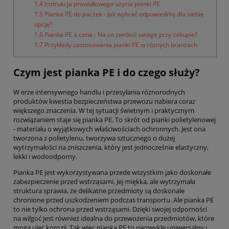
1.4 Instrukcja prawidłowego użycia pianki PE
1.5 Pianka PE do paczek - Jak wybrać odpowiednią dla siebie
opcję?
1.6 Pianka PE a cena - Na co zwrócić uwagę przy zakupie?
1.7 Przykłady zastosowania pianki PE w różnych branżach
Czym jest pianka PE i do czego służy?
W erze intensywnego handlu i przesyłania różnorodnych
produktów kwestia bezpieczeństwa przewozu nabiera coraz
większego znaczenia. W tej sytuacji świetnym i praktycznym
rozwiązaniem staje się pianka PE. To skrót od pianki polietylenowej
- materiału o wyjątkowych właściwościach ochronnych. Jest ona
tworzona z polietylenu, tworzywa sztucznego o dużej
wytrzymałości na zniszczenia, który jest jednocześnie elastyczny,
lekki i wodoodporny.
Pianka PE jest wykorzystywana przede wszystkim jako doskonałe
zabezpieczenie przed wstrząsami. Jej miękka, ale wytrzymała
struktura sprawia, że delikatne przedmioty są doskonale
chronione przed uszkodzeniem podczas transportu. Ale pianka PE
to nie tylko ochrona przed wstrząsami. Dzięki swojej odporności
na wilgoć jest również idealna do przewożenia przedmiotów, które
mogą ulec korozji. Tak więc pianka PE to niezwykle uniwersalny i