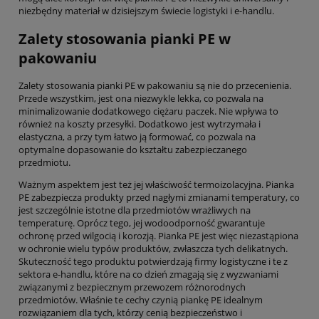
niezbędny materiał w dzisiejszym świecie logistyki i e-handlu.
Zalety stosowania pianki PE w
pakowaniu
Zalety stosowania pianki PE w pakowaniu są nie do przecenienia.
Przede wszystkim, jest ona niezwykle lekka, co pozwala na
minimalizowanie dodatkowego ciężaru paczek. Nie wpływa to
również na koszty przesyłki. Dodatkowo jest wytrzymała i
elastyczna, a przy tym łatwo ją formować, co pozwala na
optymalne dopasowanie do kształtu zabezpieczanego
przedmiotu.
Ważnym aspektem jest też jej właściwość termoizolacyjna. Pianka
PE zabezpiecza produkty przed nagłymi zmianami temperatury, co
jest szczególnie istotne dla przedmiotów wrażliwych na
temperaturę. Oprócz tego, jej wodoodporność gwarantuje
ochronę przed wilgocią i korozją. Pianka PE jest więc niezastąpiona
w ochronie wielu typów produktów, zwłaszcza tych delikatnych.
Skuteczność tego produktu potwierdzają firmy logistyczne i te z
sektora e-handlu, które na co dzień zmagają się z wyzwaniami
związanymi z bezpiecznym przewozem różnorodnych
przedmiotów. Właśnie te cechy czynią piankę PE idealnym
rozwiązaniem dla tych, którzy cenią bezpieczeństwo i