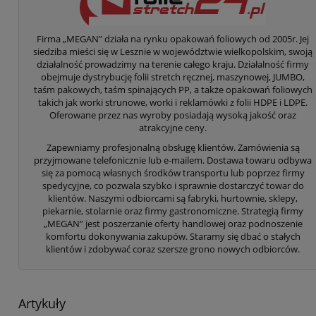
Firma „MEGAN” działa na rynku opakowań foliowych od 2005r. Jej
siedziba mieści się w Lesznie w województwie wielkopolskim, swoją
działalność prowadzimy na terenie całego kraju. Działalność firmy
obejmuje dystrybucję folii stretch ręcznej, maszynowej, JUMBO,
taśm pakowych, taśm spinających PP, a także opakowań foliowych
takich jak worki strunowe, worki i reklamówki z folii HDPE i LDPE.
Oferowane przez nas wyroby posiadają wysoką jakość oraz
atrakcyjne ceny.
Zapewniamy profesjonalną obsługę klientów. Zamówienia są
przyjmowane telefonicznie lub e-mailem. Dostawa towaru odbywa
się za pomocą własnych środków transportu lub poprzez firmy
spedycyjne, co pozwala szybko i sprawnie dostarczyć towar do
klientów. Naszymi odbiorcami są fabryki, hurtownie, sklepy,
piekarnie, stolarnie oraz firmy gastronomiczne. Strategią firmy
„MEGAN” jest poszerzanie oferty handlowej oraz podnoszenie
komfortu dokonywania zakupów. Staramy się dbać o stałych
klientów i zdobywać coraz szersze grono nowych odbiorców.
Artykuły