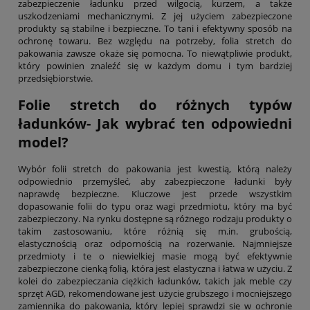
zabezpieczenie ładunku przed wilgocią, kurzem, a także
uszkodzeniami mechanicznymi. Z jej użyciem zabezpieczone
produkty są stabilne i bezpieczne. To tani i efektywny sposób na
ochronę towaru. Bez względu na potrzeby, folia stretch do
pakowania zawsze okaże się pomocna. To niewątpliwie produkt,
który powinien znaleźć się w każdym domu i tym bardziej
przedsiębiorstwie.
Folie stretch do różnych typów
ładunków- Jak wybrać ten odpowiedni
model?
Wybór folii stretch do pakowania jest kwestią, którą należy
odpowiednio przemyśleć, aby zabezpieczone ładunki były
naprawdę bezpieczne. Kluczowe jest przede wszystkim
dopasowanie folii do typu oraz wagi przedmiotu, który ma być
zabezpieczony. Na rynku dostępne są różnego rodzaju produkty o
takim zastosowaniu, które różnią się m.in. grubością,
elastycznością oraz odpornością na rozerwanie. Najmniejsze
przedmioty i te o niewielkiej masie mogą być efektywnie
zabezpieczone cienką folią, która jest elastyczna i łatwa w użyciu. Z
kolei do zabezpieczania ciężkich ładunków, takich jak meble czy
sprzęt AGD, rekomendowane jest użycie grubszego i mocniejszego
zamiennika do pakowania, który lepiej sprawdzi się w ochronie