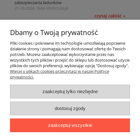
zabezpieczania ładunków
21-10-2024 , folie-stretch24.pl
czytaj całość »
Pomoc
Dbamy o Twoją prywatność
Pliki cookies i pokrewne im technologie umożliwiają poprawne
Dostawa
działanie strony i pomagają nam dostosować ofertę do Twoich
potrzeb. Możesz zaakceptować wykorzystanie przez nas
wszystkich tych plików i przejść do sklepu lub dostosować użycie
Moje konto
plików do swoich preferencji, wybierając opcję "Dostosuj zgody".
Więcej o plikach cookies przeczytasz w naszej Polityce
prywatności.
Gwarancja i zwroty
zaakceptuj tylko niezbędne
O firmie
Polecamy
dostosuj zgody
Sklep internetowy
www.folie-stretch24.pl
oferuje
folie stretch
,
zaakceptuj wszystkie
folie stretch jumbo
,
taśmę pakową
,
siatkę do palet
,
taśmy
PP
,
taśmy poliestrowe PES
, WG,
oraz opakowania foliowe.
Zapraszamy