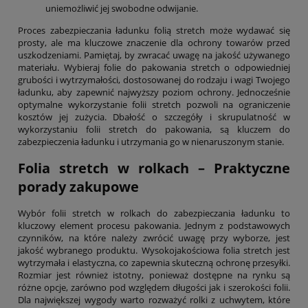
uniemożliwić jej swobodne odwijanie.
Proces zabezpieczania ładunku folią stretch może wydawać się
prosty, ale ma kluczowe znaczenie dla ochrony towarów przed
uszkodzeniami. Pamiętaj, by zwracać uwagę na jakość używanego
materiału. Wybieraj folie do pakowania stretch o odpowiedniej
grubości i wytrzymałości, dostosowanej do rodzaju i wagi Twojego
ładunku, aby zapewnić najwyższy poziom ochrony. Jednocześnie
optymalne wykorzystanie folii stretch pozwoli na ograniczenie
kosztów jej zużycia. Dbałość o szczegóły i skrupulatność w
wykorzystaniu folii stretch do pakowania, są kluczem do
zabezpieczenia ładunku i utrzymania go w nienaruszonym stanie.
Folia stretch w rolkach – Praktyczne
porady zakupowe
Wybór folii stretch w rolkach do zabezpieczania ładunku to
kluczowy element procesu pakowania. Jednym z podstawowych
czynników, na które należy zwrócić uwagę przy wyborze, jest
jakość wybranego produktu. Wysokojakościowa folia stretch jest
wytrzymała i elastyczna, co zapewnia skuteczną ochronę przesyłki.
Rozmiar jest również istotny, ponieważ dostępne na rynku są
różne opcje, zarówno pod względem długości jak i szerokości folii.
Dla największej wygody warto rozważyć rolki z uchwytem, które