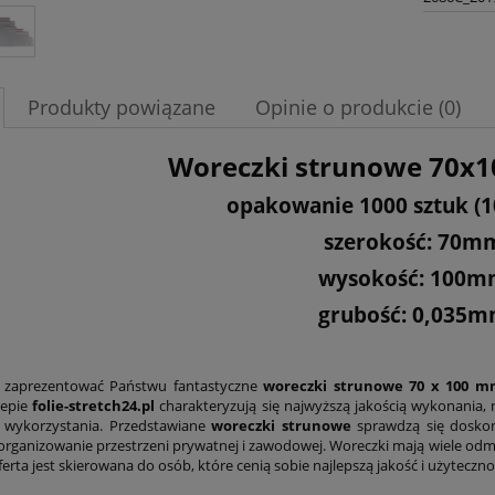
Produkty powiązane
Opinie o produkcie (0)
Woreczki strunowe 70x
opakowanie 1000 sztuk (10
szerokość: 70m
wysokość: 100
grubość: 0,035
 zaprezentować Państwu fantastyczne
woreczki strunowe 70 x 100 
lepie
folie-stretch24.pl
charakteryzują się najwyższą jakością wykonania, 
 wykorzystania. Przedstawiane
woreczki strunowe
sprawdzą się doskon
organizowanie przestrzeni prywatnej i zawodowej. Woreczki mają wiele odm
ferta jest skierowana do osób, które cenią sobie najlepszą jakość i użytecz