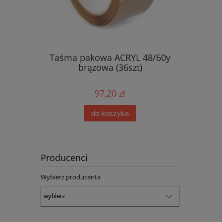
sparentna
Taśma pakowa ACRYL 48/60y
Taśma 
brązowa (36szt)
tra
97,20 zł
do koszyka
Producenci
Wybierz producenta