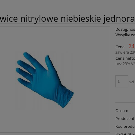
wice nitrylowe niebieskie jednora
Dostępnoś
Wysyłka w
24
Cena:
zawiera 2
Cena netto
bez 23% V
szt
Ocena:
Producent
Kod produ
867EA_202