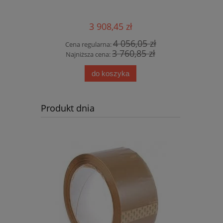
(24szt)
2
3 908,45 zł
0 zł
4 056,05 zł
Cena regularna:
Cena 
5 zł
3 760,85 zł
Najniższa cena:
Najni
do koszyka
Produkt dnia