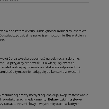
nia pod kątem wiedzy i umiejętności. Konieczny jest także
sób świadczyć usługi na najwyższym poziomie. Bez wątpienia
nne.
rwałość oraz wysoka odporność na pęknięcia i ścieranie.
odukt przyjazny środowisku. Co więcej, rękawice te
 wiele bardziej wytrzymałe niż lateksowe odpowiedniki,
amiętać o tym, że nie nadają się do kontaktu z kwasami
 rozumianej branży medycznej. Znajdują swoje zastosowanie
rmach produkujących medykamenty.
Rękawiczki nitrylowe
y tatuażu. Innymi słowy – w tych miejscach, w których