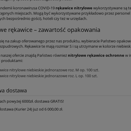
andemii koronawirusa COVID-19
rękawice nitrylowe
wykorzystywane są też
ępnych miejscach. Mogą być wykorzystywane przykładowo przez personel re
ch bezpośrednio gości), hoteli czy też w urzędach.
owe rękawice – zawartość opakowania
się na zakup oferowanego przez nas produktu, wybieracie Państwo opakowa
zpudrowych. Rękawice te mają rozmiar S i są utrzymane w kolorze niebiesk
naszej ofercie znajdą Państwo również
nitrylowe rękawice ochronne
w i
 produktami:
wice nitrylowe niebieskie jednorazowe roz. M op. 100 szt.
wice nitrylowe niebieskie jednorazowe roz. L op. 100 szt.
a dostawa
ach powyżej 6000zł. dostawa GRATIS!
tawa (Kurier 24) już od 6 000,00 zł.