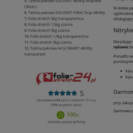
Taśma pakowa SOLVENT 48/60y brązowa
(36szt.)
W dobie p
Taśma pakowa SOLVENT VIBAC brąz 48/66y
ogólnodost
Folia stretch 3kg transparentna
obsługujący
Folia stretch 1,5kg czarna
Nitryl
Folia stretch 3kg czarna
Folia stretch 1,5kg transparentna
Decydując 
Folia stretch 3kg czarna
rękawic
be
Taśma pakowa Acryl SMART 48/60y
transparent
Ponadto w 
poniższymi
Ręka
Ręka
Darmow
przy zakup
Darmowa dos