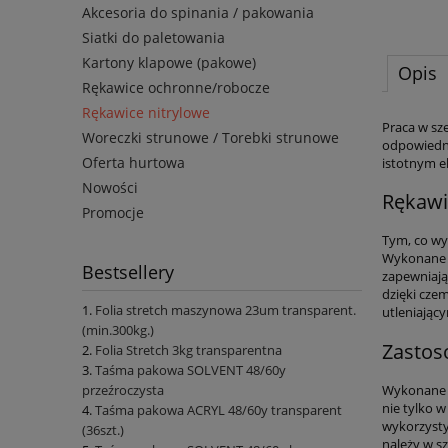
Akcesoria do spinania / pakowania
Siatki do paletowania
Kartony klapowe (pakowe)
Opis
Rękawice ochronne/robocze
Rękawice nitrylowe
Praca w sz
Woreczki strunowe / Torebki strunowe
odpowiedni
Oferta hurtowa
istotnym e
Nowości
Rękawi
Promocje
Tym, co w
Wykonane z
Bestsellery
zapewniają
dzięki cze
Folia stretch maszynowa 23um transparent.
utleniając
(min.300kg.)
Zastos
Folia Stretch 3kg transparentna
Taśma pakowa SOLVENT 48/60y
Wykonane
przeźroczysta
nie tylko 
Taśma pakowa ACRYL 48/60y transparent
wykorzysty
(36szt.)
należy w s