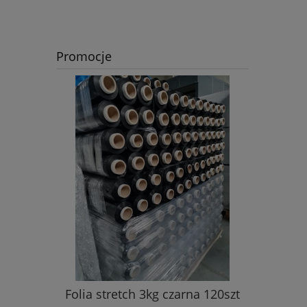
Promocje
nt SMART
Folia stretch 3kg czarna 120szt
Folia str