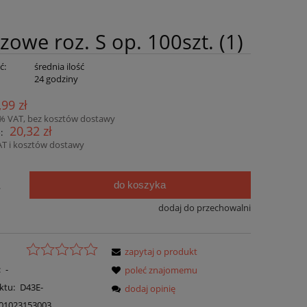
zowe roz. S op. 100szt. (1)
ć:
średnia ilość
:
24 godziny
,99 zł
3% VAT, bez kosztów dostawy
20,32 zł
:
AT i kosztów dostawy
do koszyka
.
dodaj do przechowalni
zapytaj o produkt
:
-
poleć znajomemu
ktu:
D43E-
dodaj opinię
01023153003