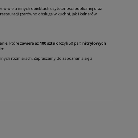
 w wielu innych obiektach użyteczności publicznej oraz
stauracji (zarówno obsługę w kuchni, jak i kelnerów
nie, które zawiera aż
100 sztuk
(czyli 50 par)
nitrylowych
im.
nnych rozmiarach. Zapraszamy do zapoznania się z