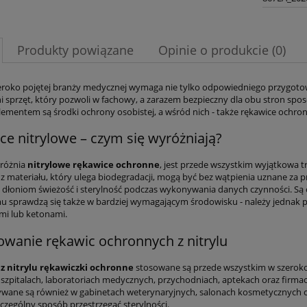
Produkty powiązane
Opinie o produkcie (0)
eroko pojętej branży medycznej wymaga nie tylko odpowiedniego przygotowa
 sprzęt, który pozwoli w fachowy, a zarazem bezpieczny dla obu stron spo
lementem są środki ochrony osobistej, a wśród nich - także rękawice ochro
ce nitrylowe – czym się wyróżniają?
yróżnia
nitrylowe rękawice ochronne
, jest przede wszystkim wyjątkowa t
 materiału, który ulega biodegradacji, mogą być bez wątpienia uznane za pr
 dłoniom świeżość i sterylność podczas wykonywania danych czynności. Są o
mu sprawdzą się także w bardziej wymagającym środowisku - należy jednak p
ymi lub ketonami.
owanie rękawic ochronnych z nitrylu
z nitrylu rękawiczki ochronne
stosowane są przede wszystkim w szeroko
w szpitalach, laboratoriach medycznych, przychodniach, aptekach oraz fi
wane są również w gabinetach weterynaryjnych, salonach kosmetycznych cz
zczególny sposób przestrzegać sterylności.