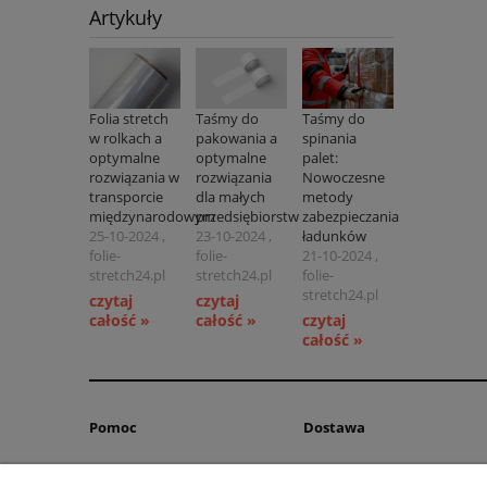
Artykuły
Folia stretch
Taśmy do
Taśmy do
w rolkach a
pakowania a
spinania
optymalne
optymalne
palet:
rozwiązania w
rozwiązania
Nowoczesne
transporcie
dla małych
metody
międzynarodowym
przedsiębiorstw
zabezpieczania
25-10-2024 ,
23-10-2024 ,
ładunków
folie-
folie-
21-10-2024 ,
stretch24.pl
stretch24.pl
folie-
stretch24.pl
czytaj
czytaj
całość »
całość »
czytaj
całość »
Pomoc
Dostawa
Jak kupować
Dostępność produktów